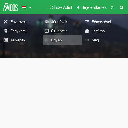
Show Adult
Bejelentkezés
Eszközök
Járművek
Fényezések
Fegyverek
Szkriptek
Játékos
Térképek
Egyéb
Még