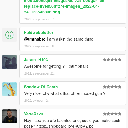
mods.com/q95/images/ec-725-cougar-fam-
replace-fivem/0df27e-imagen_2022-04-
24_133546896.png
2022. szeptember 17.
Feldwebelotter
@tmtnsbro
I am askin the same thing
2022. szeptember 18.
Jason_H103
Awesome for getting YT thumbnails
2022. szeptember 22.
Shadow Of Death
Very nice, btw what's that other moded gun ?
2022. október 12.
VerteX720
Hey I see you are talented one, could you make such
pose? https://snipboard.io/4RObVY.jpg