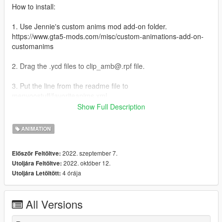
How to install:
1. Use Jennie's custom anims mod add-on folder.
https://www.gta5-mods.com/misc/custom-animations-add-on-
customanims
2. Drag the .ycd files to clip_amb@.rpf file.
3. Put the line from the readme file to
menyoostuff/favoriteanims.xml
Show Full Description
Credits:
Skylumz/Sollumz: Blender plugin
ANIMATION
ClearDesigns: controller rig tool
Hanako: providing some files and tutorial
2022. szeptember 7.
Először Feltöltve:
Youtube: for teaching me how to make custom anim
2022. október 12.
Utoljára Feltöltve:
4 órája
Utoljára Letöltött:
Changelog:
1.0 Initial Release
2.0 added 7 more poses
All Versions
3.0 added 4 more poses. new vest anim have different variant:
https://imgur.com/a/lunHM0b