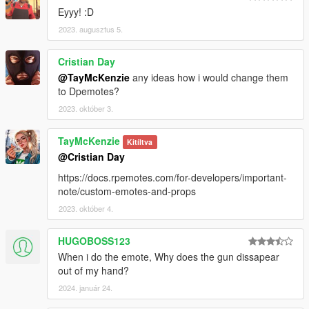
Eyyy! :D
2023. augusztus 5.
Cristian Day
@TayMcKenzie
any ideas how i would change them
to Dpemotes?
2023. október 3.
TayMcKenzie
Kitíltva
@Cristian Day
https://docs.rpemotes.com/for-developers/important-
note/custom-emotes-and-props
2023. október 4.
HUGOBOSS123
When i do the emote, Why does the gun dissapear
out of my hand?
2024. január 24.