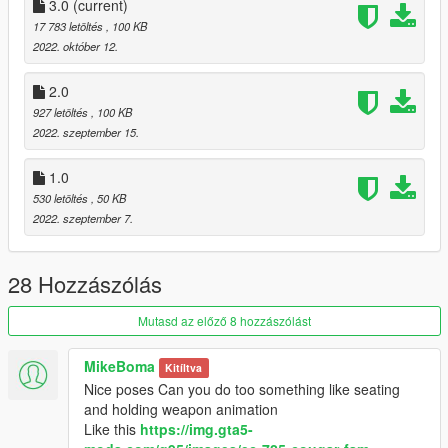
3.0
(current)
Enjoy
17 783 letöltés
, 100 KB
2022. október 12.
2.0
927 letöltés
, 100 KB
2022. szeptember 15.
1.0
530 letöltés
, 50 KB
2022. szeptember 7.
28 Hozzászólás
Mutasd az előző 8 hozzászólást
MikeBoma
Kitíltva
Nice poses Can you do too something like seating
and holding weapon animation
Like this
https://img.gta5-