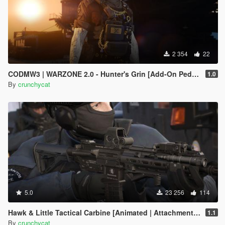
2 354
22
CODMW3 | WARZONE 2.0 - Hunter's Grin [Add-On Ped / Replace]
1.0
By
crunchycat
5.0
23 256
114
Hawk & Little Tactical Carbine [Animated | Attachments | Tints]
1.1
By
crunchycat