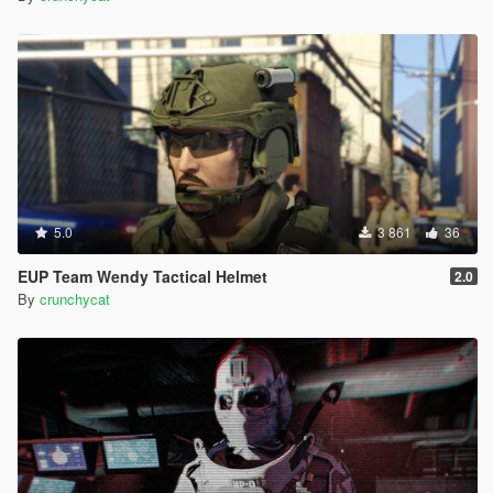
5.0
3 861
36
EUP Team Wendy Tactical Helmet
2.0
By
crunchycat