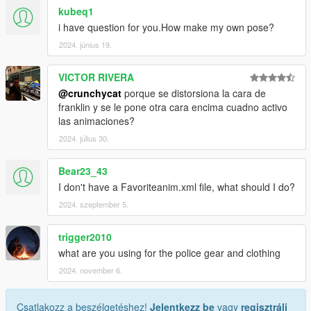
kubeq1
i have question for you.How make my own pose?
2024. június 19.
VICTOR RIVERA
@crunchycat
porque se distorsiona la cara de
franklin y se le pone otra cara encima cuadno activo
las animaciones?
2024. július 30.
Bear23_43
I don't have a Favoriteanim.xml file, what should I do?
2024. szeptember 5.
trigger2010
what are you using for the police gear and clothing
2024. november 6.
Csatlakozz a beszélgetéshez!
Jelentkezz be
vagy
regisztrálj