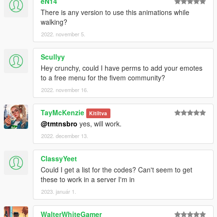
eN14
There is any version to use this animations while
walking?
2022. november 5.
Scullyy
Hey crunchy, could I have perms to add your emotes
to a free menu for the fivem community?
2022. november 16.
TayMcKenzie
Kitíltva
@tmtnsbro
yes, will work.
2022. december 13.
ClassyYeet
Could I get a list for the codes? Can't seem to get
these to work in a server I'm in
2023. január 1.
WalterWhiteGamer