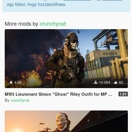
egy fiókot, hogy hozzászólhass.
More mods by
crunchycat
:
4.53
10 064
82
MW3 Lieutenant Simon "Ghost" Riley Outfit for MP Male
1.01
By
crunchycat