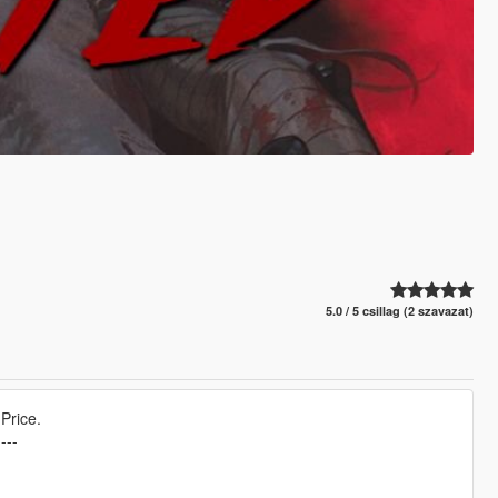
5.0 / 5 csillag (2 szavazat)
Price.
----