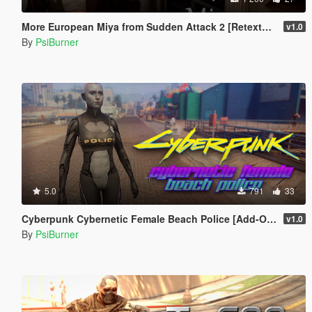
More European Miya from Sudden Attack 2 [Retexture]
v1.0
By
PsiBurner
5.0
791
33
Cyberpunk Cybernetic Female Beach Police [Add-On / Replace]
v1.0
By
PsiBurner