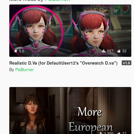
5.0
957
32
Realistic D.Va (for DefaultUser12's "Overwatch D.va")
v1.0
By
PsiBurner
1 200
27