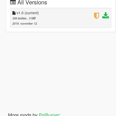
All Versions
v1.0
(current)
306 letöltés
, 5 MB
2019. november 12.
More mods by
PsiBurner
: