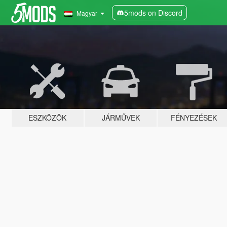
5mods on Discord
Magyar
ESZKÖZÖK
JÁRMŰVEK
FÉNYEZÉSEK