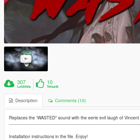
307
10
Letöltés
Tetszik
Description
Comments (10)
Replaces the 'WASTED" sound with the eerie evil laugh of Vincent 
-----------------------------------------------------------------------------------
Installation instructions in the file. Enjoy!