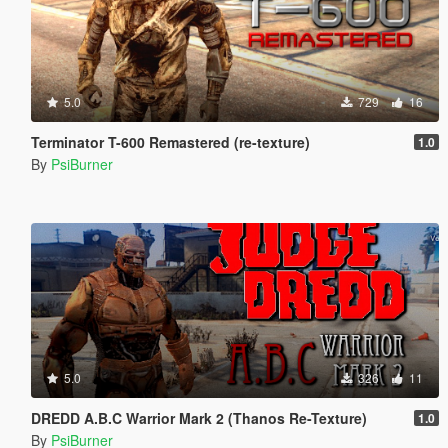
5.0
729
16
Terminator T-600 Remastered (re-texture)
1.0
By
PsiBurner
5.0
326
11
DREDD A.B.C Warrior Mark 2 (Thanos Re-Texture)
1.0
By
PsiBurner