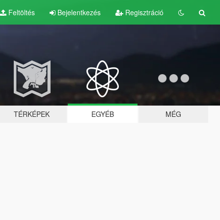
Feltöltés
Bejelentkezés
Regisztráció
TÉRKÉPEK
EGYÉB
MÉG