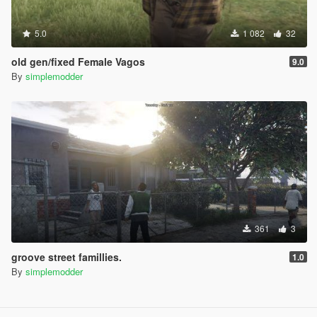
5.0
1 082
32
old gen/fixed Female Vagos
9.0
By
simplemodder
361
3
groove street famillies.
1.0
By
simplemodder