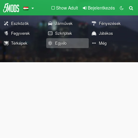
Show Adult
Bejelentkezés
Eszközök
Járművek
Fényezések
Fegyverek
Szkriptek
Játékos
Térképek
Egyéb
Még