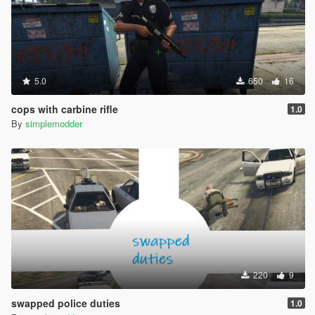
5.0
650
16
cops with carbine rifle
1.0
By
simplemodder
220
9
swapped police duties
1.0