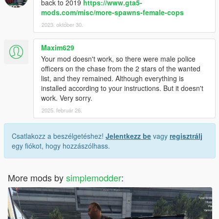
back to 2019
https://www.gta5-
mods.com/misc/more-spawns-female-cops
2023. október 30.
Maxim629
Your mod doesn't work, so there were male police
officers on the chase from the 2 stars of the wanted
list, and they remained. Although everything is
installed according to your instructions. But it doesn't
work. Very sorry.
2025. február 26.
Csatlakozz a beszélgetéshez!
Jelentkezz be
vagy
regisztrálj
egy fiókot, hogy hozzászólhass.
More mods by
simplemodder
: