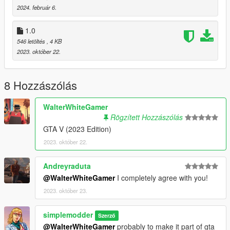
2024. február 6.
1.0
546 letöltés
, 4 KB
2023. október 22.
8 Hozzászólás
WalterWhiteGamer
Rögzített Hozzászólás
GTA V (2023 Edition)
2023. október 22.
Andreyraduta
@WalterWhiteGamer
I completely agree with you!
2023. október 23.
simplemodder
Szerző
@WalterWhiteGamer
probably to make it part of gta