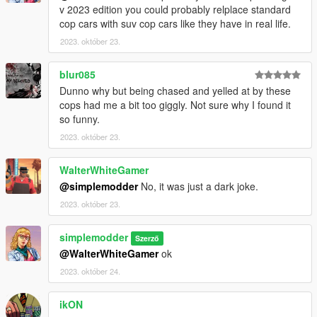
v 2023 edition you could probably relplace standard
cop cars with suv cop cars like they have in real life.
2023. október 23.
blur085
Dunno why but being chased and yelled at by these
cops had me a bit too giggly. Not sure why I found it
so funny.
2023. október 23.
WalterWhiteGamer
@simplemodder
No, it was just a dark joke.
2023. október 23.
simplemodder
Szerző
@WalterWhiteGamer
ok
2023. október 24.
ikON