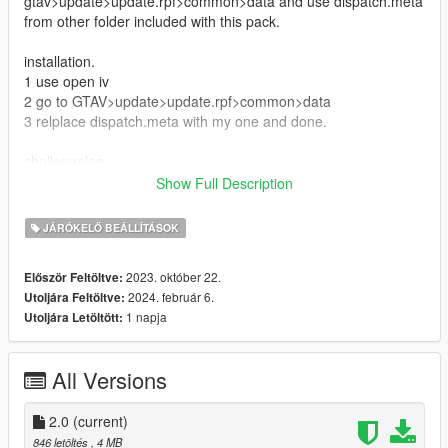
gtav>update>update.rpf>common>data and use dispatch.meta
from other folder included with this pack.
installation.
1 use open iv
2 go to GTAV>update>update.rpf>common>data
3 relplace dispatch.meta with my one and done.
challengelog
1.0 release
Show Full Description
2.0 added more options for cars like buffalo cop car 2000s style
one and the suv.
JÁRÓKELŐ BEÁLLÍTÁSOK
2023. október 22.
Először Feltöltve:
2024. február 6.
Utoljára Feltöltve:
1 napja
Utoljára Letöltött:
All Versions
2.0
(current)
846 letöltés
, 4 MB