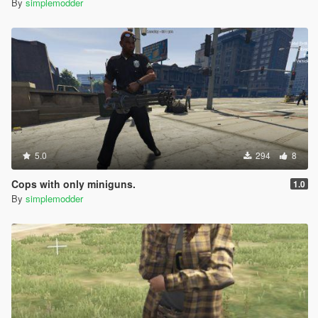
By
simplemodder
5.0
294
8
Cops with only miniguns.
1.0
By
simplemodder