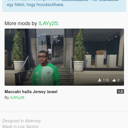
egy fiókot, hogy hozzászólhass.
More mods by
ILAYy25
:
116
2
Maccabi haifa Jersey israel
1.0
By
ILAYy25
Designed in Alderney
Made in Los Santos