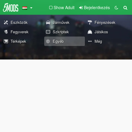
Show Adult
Bejelentkezés
Eszközök
Járművek
Fényezések
Fegyverek
Szkriptek
Játékos
Térképek
Egyéb
Még