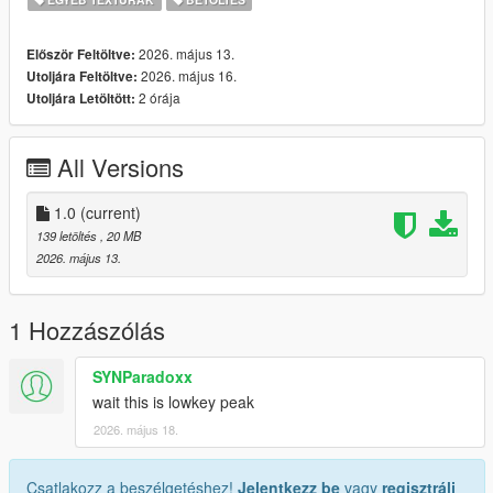
2026. május 13.
Először Feltöltve:
2026. május 16.
Utoljára Feltöltve:
2 órája
Utoljára Letöltött:
All Versions
1.0
(current)
139 letöltés
, 20 MB
2026. május 13.
1 Hozzászólás
SYNParadoxx
wait this is lowkey peak
2026. május 18.
Csatlakozz a beszélgetéshez!
Jelentkezz be
vagy
regisztrálj