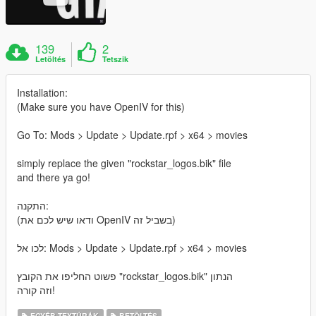
139
2
Letöltés
Tetszik
Installation:
(Make sure you have OpenIV for this)
Go To: Mods > Update > Update.rpf > x64 > movies
simply replace the given "rockstar_logos.bik" file
and there ya go!
התקנה:
(ודאו שיש לכם את OpenIV בשביל זה)
לכו אל: Mods > Update > Update.rpf > x64 > movies
פשוט החליפו את הקובץ "rockstar_logos.bik" הנתון
וזה קורה!
EGYÉB TEXTÚRÁK
BETÖLTÉS