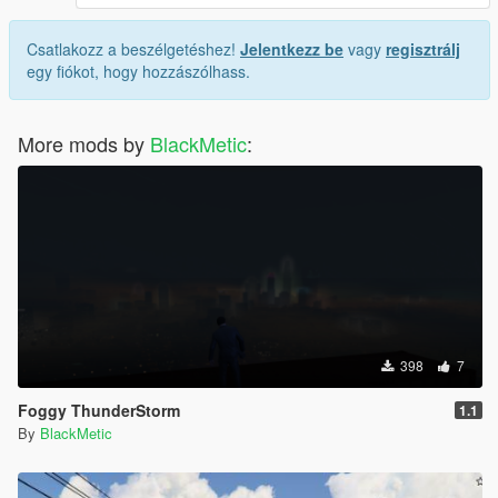
Csatlakozz a beszélgetéshez!
Jelentkezz be
vagy
regisztrálj
egy fiókot, hogy hozzászólhass.
More mods by
BlackMetic
:
398
7
Foggy ThunderStorm
1.1
By
BlackMetic