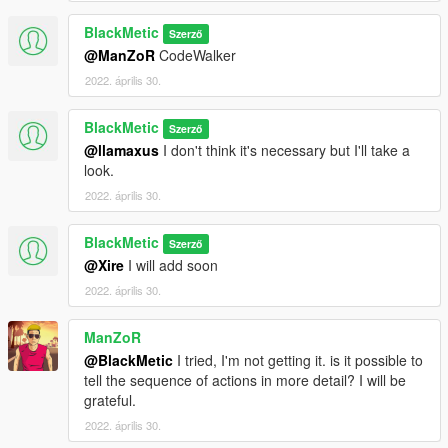
BlackMetic
Szerző
@ManZoR
CodeWalker
2022. április 30.
BlackMetic
Szerző
@llamaxus
I don't think it's necessary but I'll take a
look.
2022. április 30.
BlackMetic
Szerző
@Xire
I will add soon
2022. április 30.
ManZoR
@BlackMetic
I tried, I'm not getting it. is it possible to
tell the sequence of actions in more detail? I will be
grateful.
2022. április 30.