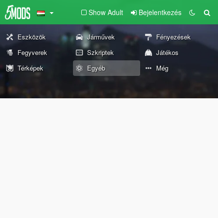
Show Adult
Bejelentkezés
Eszközök
Járművek
Fényezések
Fegyverek
Szkriptek
Játékos
Térképek
Egyéb
Még