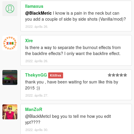
llamaxus
@BlackMetic
I know is a pain in the neck but can
you add a couple of side by side shots (Vanilla/mod)?
2022. április 26.
Xire
Is there a way to separate the burnout effects from
the backfire effects? I only want the backfire effect.
2022. április 26.
ThekynGG
Kitíltva
thank you , have been waiting for sum like this by
2015 :))
2022. április 27.
ManZoR
@BlackMeticI beg you to tell me how you edit
ypt????
2022. április 30.