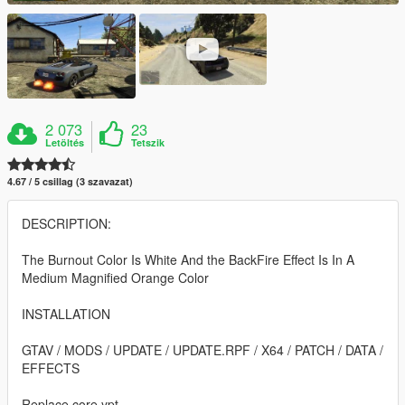
2 073
23
Letöltés
Tetszik
4.67 / 5 csillag (3 szavazat)
DESCRIPTION:
The Burnout Color Is White And the BackFire Effect Is In A
Medium Magnified Orange Color
INSTALLATION
GTAV / MODS / UPDATE / UPDATE.RPF / X64 / PATCH / DATA /
EFFECTS
Replace core.ypt