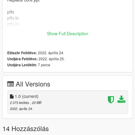
ptfx
ptfx.lo
ptfx.hi
Show Full Description
NOTE: Don't Forget To Take A Backup Just In Case
2022. április 24.
Először Feltöltve:
2022. április 25.
Utoljára Feltöltve:
7 perce
Utoljára Letöltött:
All Versions
1.0
(current)
2 073 letöltés
, 20 MB
2022. április 24.
14 Hozzászólás