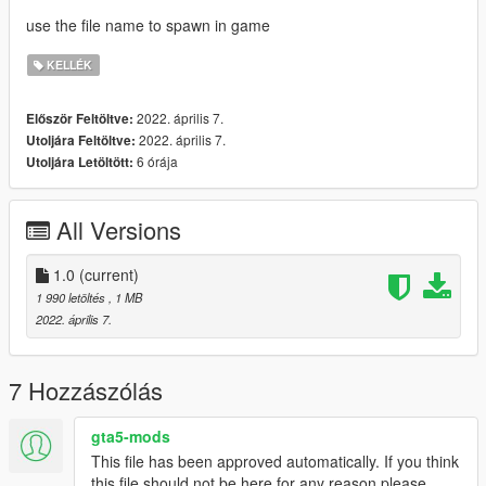
use the file name to spawn in game
KELLÉK
2022. április 7.
Először Feltöltve:
2022. április 7.
Utoljára Feltöltve:
6 órája
Utoljára Letöltött:
All Versions
1.0
(current)
1 990 letöltés
, 1 MB
2022. április 7.
7 Hozzászólás
gta5-mods
This file has been approved automatically. If you think
this file should not be here for any reason please