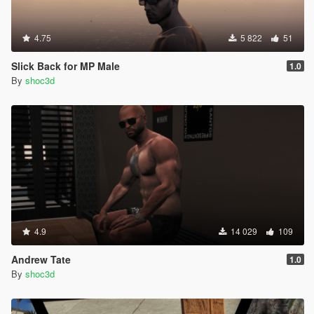
4.75
5 822
51
Slick Back for MP Male
1.0
By
shoc3d
4.9
14 029
109
Andrew Tate
1.0
By
shoc3d