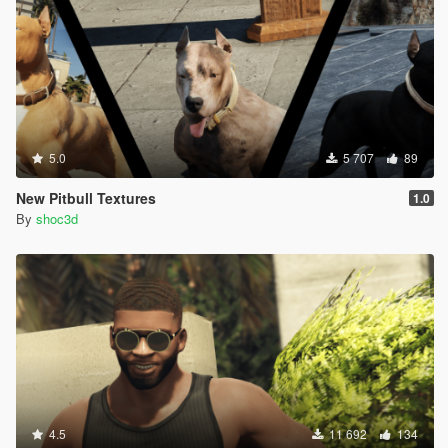
5.0
5 707
89
New Pitbull Textures
1.0
By
shoc3d
4.5
11 692
134