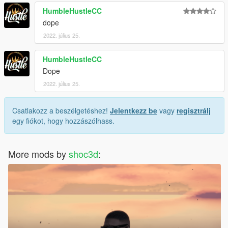
HumbleHustleCC
dope
2022. július 25.
HumbleHustleCC
Dope
2022. július 25.
Csatlakozz a beszélgetéshez!
Jelentkezz be
vagy
regisztrálj
egy fiókot, hogy hozzászólhass.
More mods by
shoc3d
: