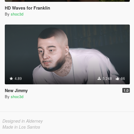
HD Waves for Franklin
By
shoc3d
4.89
5 248
66
New Jimmy
1.0
By
shoc3d
Designed in Alderney
Made in Los Santos