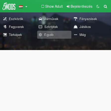
Show Adult
Bejelentkezés
Eszközök
Járművek
Fényezések
Fegyverek
Szkriptek
Játékos
Térképek
Egyéb
Még