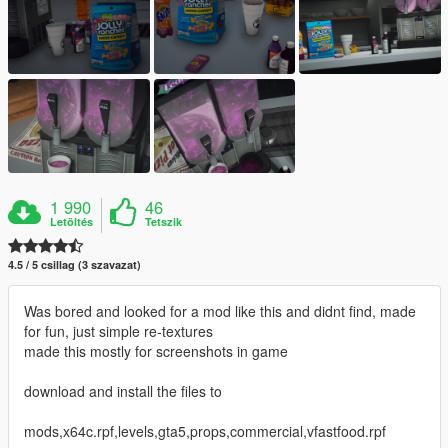
1 990
46
Letöltés
Tetszik
4.5 / 5 csillag (3 szavazat)
Was bored and looked for a mod like this and didnt find, made
for fun, just simple re-textures
made this mostly for screenshots in game
download and install the files to
mods,x64c.rpf,levels,gta5,props,commercial,vfastfood.rpf