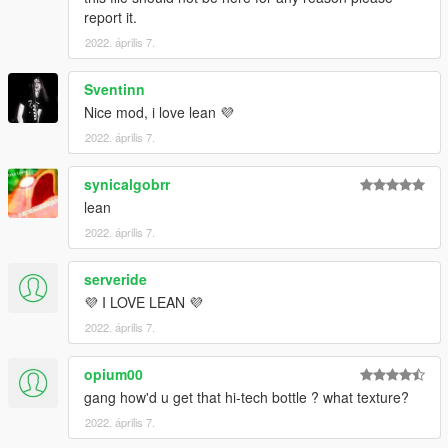
report it.
2022. április 7.
Sventinn
Nice mod, i love lean 💜
2022. április 7.
synicalgobrr
lean
2022. április 7.
serveride
💜 I LOVE LEAN 💜
2022. április 7.
opium00
gang how'd u get that hi-tech bottle ? what texture?
2022. április 7.