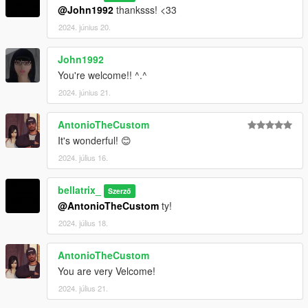
@John1992
thanksss! <33
2024. június 20.
John1992
You're welcome!! ^.^
2024. június 21.
AntonioTheCustom
It's wonderful! 😊
2024. július 16.
bellatrix_
Szerző
@AntonioTheCustom
ty!
2024. július 18.
AntonioTheCustom
You are very Velcome!
2024. július 21.