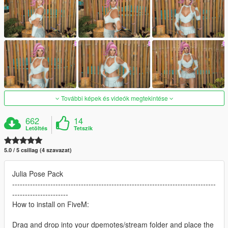
További képek és videók megtekintése
662
14
Letöltés
Tetszik
5.0 / 5 csillag (4 szavazat)
Julia Pose Pack
--------------------------------------------------------------------------------
----------------------
How to install on FiveM:
Drag and drop into your dpemotes/stream folder and place the