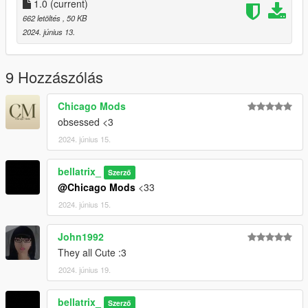
1.0
(current)
662 letöltés
, 50 KB
2024. június 13.
9 Hozzászólás
Chicago Mods
obsessed <3
2024. június 15.
bellatrix_
Szerző
@Chicago Mods
<33
2024. június 15.
John1992
They all Cute :3
2024. június 19.
bellatrix_
Szerző