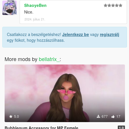
ShaoyeBen
Nice.
2024. július 21.
Csatlakozz a beszélgetéshez!
Jelentkezz be
vagy
regisztrálj
egy fiókot, hogy hozzászólhass.
More mods by
bellatrix_
:
5.0
677
17
Bubblegum Accessory for MP Female
1.0