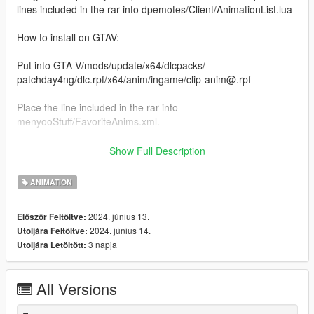
lines included in the rar into dpemotes/Client/AnimationList.lua
How to install on GTAV:
Put into GTA V/mods/update/x64/dlcpacks/
patchday4ng/dlc.rpf/x64/anim/ingame/clip-anim@.rpf
Place the line included in the rar into
menyooStuff/FavoriteAnims.xml.
--------------------------------------------------------------------------------
----------------------
Show Full Description
Enjoy!
ANIMATION
2024. június 13.
Először Feltöltve:
2024. június 14.
Utoljára Feltöltve:
3 napja
Utoljára Letöltött:
All Versions