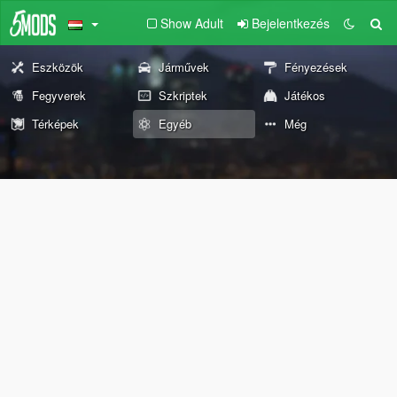
Show Adult
Bejelentkezés
Eszközök
Járművek
Fényezések
Fegyverek
Szkriptek
Játékos
Térképek
Egyéb
Még