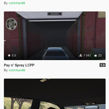
By
votrinhan88
5.0
1 041
23
Pay n' Spray LCPP
1.3
By
votrinhan88