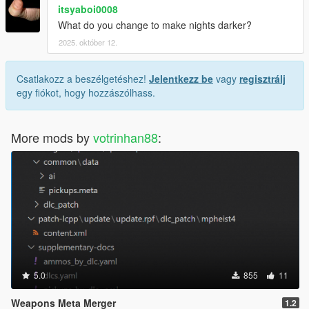
itsyaboi0008
What do you change to make nights darker?
2025. október 12.
Csatlakozz a beszélgetéshez!
Jelentkezz be
vagy
regisztrálj
egy fiókot, hogy hozzászólhass.
More mods by
votrinhan88
:
5.0
855
11
Weapons Meta Merger
1.2