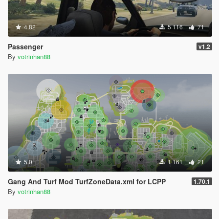
4.82
5 116
71
Passenger
v1.2
By
votrinhan88
5.0
1 161
21
Gang And Turf Mod TurfZoneData.xml for LCPP
1.70.1
By
votrinhan88