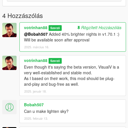
Advanced customization: Please visit
GitHub
Disclaimer:
4 Hozzászólás
+ This is a toned-down version of Darker Nights 1.4 by Gelse16
combined with VisualV by _CP_ & robi29. Most credits go to
votrinhan88
Rögzített Hozzászólás
Szerző
them. I only write the Python codes to compose interpolated
@Bobah507
Added 40% brighter nights in v1.70.1 :)
values.
Will be available soon after approval
+ I am not able to assist with advanced modders. But the code
is clean and easy-to-follow, please try to figure it out yourself.
2025. március 16.
votrinhan88
Szerző
Even though it's saying the beta version, VisualV is a
very well-established and stable mod.
As I based on their work, this mod should be plug-
and-play and bug-free as well.
2025. január 18.
Bobah507
Can u make lighten sky?
2025. február 13.