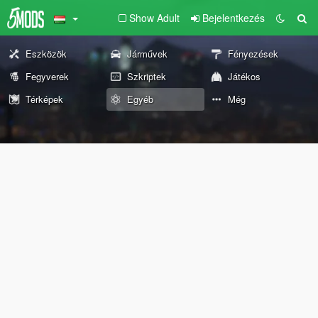
Show Adult
Bejelentkezés
Eszközök
Járművek
Fényezések
Fegyverek
Szkriptek
Játékos
Térképek
Egyéb
Még