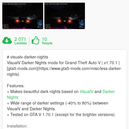
2 071
10
Letöltés
Tetszik
# visualv-darker-nights
VisualV Darker Nights mods for Grand Theft Auto V | v1.70.1 |
[gta5-mods.com](https://www.gta5-mods.com/misc/less-darker-
nights)
Features:
+ Makes beautiful dark nights based on
VisualV
and
Darker
Nights
+ Wide range of darker settings (-40% to 80%) between
VisualV and Darker Nights.
+ Tested on GTA V 1.70.1 (except for the brighter versions).
Installation: