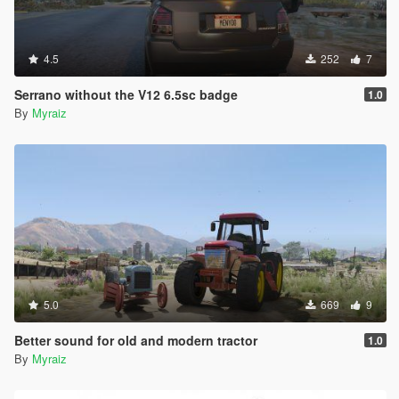
4.5
252
7
Serrano without the V12 6.5sc badge
1.0
By
Myraiz
5.0
669
9
Better sound for old and modern tractor
1.0
By
Myraiz