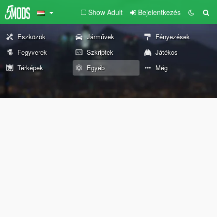
Show Adult
Bejelentkezés
Eszközök
Járművek
Fényezések
Fegyverek
Szkriptek
Játékos
Térképek
Egyéb
Még