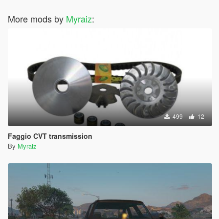
More mods by
Myraiz
:
499
12
Faggio CVT transmission
By
Myraiz