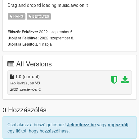
Drag and drop td loading music.awc on it
HANG
BETÖLTÉS
2022. szeptember 6.
Először Feltöltve:
2022. szeptember 8.
Utoljára Feltöltve:
1 napja
Utoljára Letöltött:
All Versions
1.0
(current)
365 letöltés
, 30 MB
2022. szeptember 6.
0 Hozzászólás
Csatlakozz a beszélgetéshez!
Jelentkezz be
vagy
regisztrálj
egy fiókot, hogy hozzászólhass.