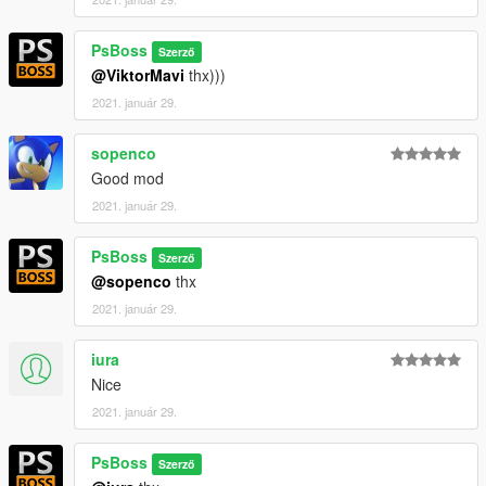
PsBoss
Szerző
@ViktorMavi
thx)))
2021. január 29.
sopenco
Good mod
2021. január 29.
PsBoss
Szerző
@sopenco
thx
2021. január 29.
iura
Nice
2021. január 29.
PsBoss
Szerző