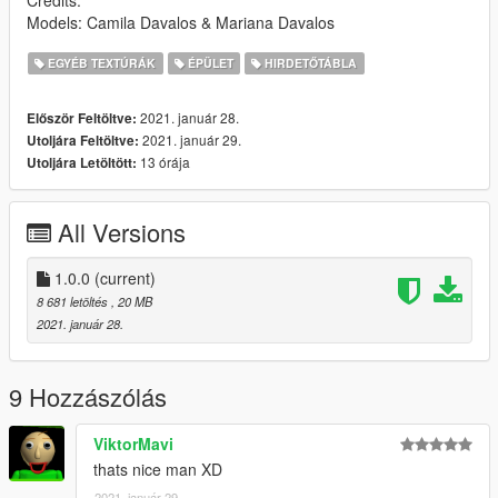
Models: Camila Davalos & Mariana Davalos
EGYÉB TEXTÚRÁK
ÉPÜLET
HIRDETŐTÁBLA
2021. január 28.
Először Feltöltve:
2021. január 29.
Utoljára Feltöltve:
13 órája
Utoljára Letöltött:
All Versions
1.0.0
(current)
8 681 letöltés
, 20 MB
2021. január 28.
9 Hozzászólás
ViktorMavi
thats nice man XD
2021. január 29.