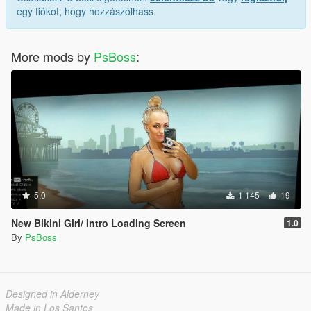
egy fiókot, hogy hozzászólhass.
More mods by
PsBoss
:
5.0
1 145
19
New Bikini Girl/ Intro Loading Screen
1.0
By
PsBoss
Designed in Alderney
Made in Los Santos