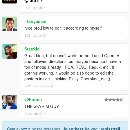
@iura
thx
2021. január 29.
irfanyaman
Nice bro,How to edit it according to myself
2021. január 31.
Starrkid
Great idea, but doesn't work for me. I used Open IV
and followed directions, but maybe because I have a
ton of mods already - RCA, REVO, Redux, etc.. If I
got this working, it would be also dope to edit the
posters inside...thinking Pinky, Cherokee, etc ;)
2021. szeptember 4.
x2hunter
THE SKYRIM GUY
2025. február 7.
Csatlakozz a beszélgetéshez!
Jelentkezz be
vagy
regisztrálj