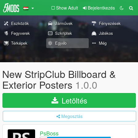
Show Adult
Bejelentkezés
Eszközök
Járművek
Fényezések
Fegyverek
Szkriptek
Játékos
Térképek
Egyéb
Még
New StripClub Billboard &
Exterior Posters
1.0.0
Letöltés
Megosztás
PsBoss