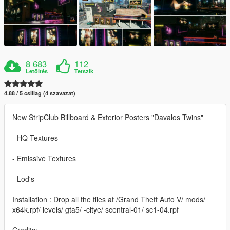
8 683
112
Letöltés
Tetszik
4.88 / 5 csillag (4 szavazat)
New StripClub Billboard & Exterior Posters "Davalos Twins"
- HQ Textures
- Emissive Textures
- Lod's
Installation : Drop all the files at /Grand Theft Auto V/ mods/
x64k.rpf/ levels/ gta5/ -citye/ scentral-01/ sc1-04.rpf
Credits: