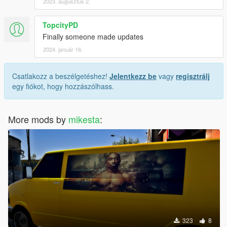
2023. augusztus 2.
TopcityPD
Finally someone made updates
2024. január 16.
Csatlakozz a beszélgetéshez!
Jelentkezz be
vagy
regisztrálj
egy fiókot, hogy hozzászólhass.
More mods by
mikesta
:
323
8