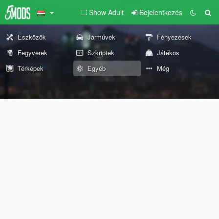
Show Adult
Bejelentkezés
Eszközök
Járművek
Fényezések
Fegyverek
Szkriptek
Játékos
Térképek
Egyéb
Még