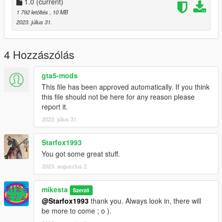
1.0
(current)
1 792 letöltés
, 10 MB
2023. július 31.
4 Hozzászólás
gta5-mods
This file has been approved automatically. If you think
this file should not be here for any reason please
report it.
2023. július 31.
Starfox1993
You got some great stuff.
2023. augusztus 2.
mikesta
Szerző
@Starfox1993
thank you. Always look in, there will
be more to come ; o ).