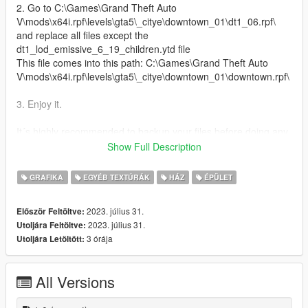
2. Go to C:\Games\Grand Theft Auto
V\mods\x64i.rpf\levels\gta5\_citye\downtown_01\dt1_06.rpf\
and replace all files except the
dt1_lod_emissive_6_19_children.ytd file
This file comes into this path: C:\Games\Grand Theft Auto
V\mods\x64i.rpf\levels\gta5\_citye\downtown_01\downtown.rpf\
3. Enjoy it.
It´s highly recommended to backup your files before doing any
changes.
Show Full Description
All the best, Michael : o )
GRAFIKA
EGYÉB TEXTÚRÁK
HÁZ
ÉPÜLET
2023. július 31.
Először Feltöltve:
2023. július 31.
Utoljára Feltöltve:
3 órája
Utoljára Letöltött:
All Versions