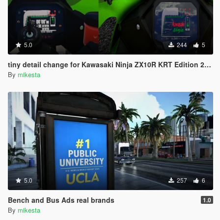
5.0
244
5
tiny detail change for Kawasaki Ninja ZX10R KRT Edition 2024
By
mikesta
5.0
257
6
Bench and Bus Ads real brands
1.0
By
mikesta