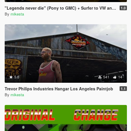
"Legends never die" (Pony to GMC) + Surfer to VW and Speedo to Chevrolet pack
1.0
By
mikesta
5.0
541
14
Trevor Philips Industries Hangar Los Angeles Paintjob
1.1
By
mikesta