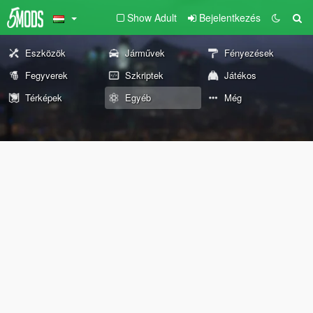
Show Adult
Bejelentkezés
Eszközök
Járművek
Fényezések
Fegyverek
Szkriptek
Játékos
Térképek
Egyéb
Még