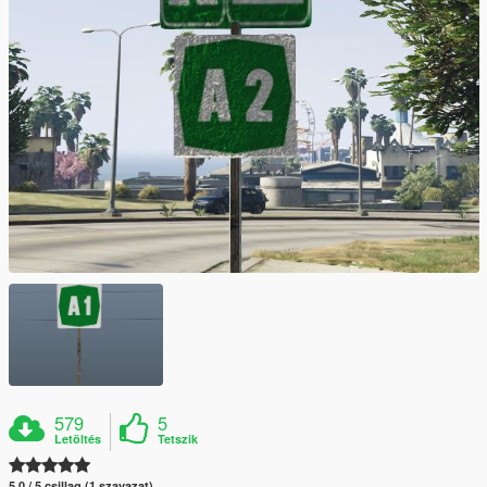
579
5
Letöltés
Tetszik
5.0 / 5 csillag (1 szavazat)