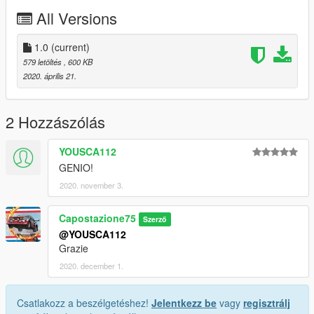
All Versions
1.0
(current)
579 letöltés
, 600 KB
2020. április 21.
2 Hozzászólás
YOUSCA112
GENIO!
2020. november 3.
Capostazione75
Szerző
@YOUSCA112
Grazie
2020. december 1.
Csatlakozz a beszélgetéshez!
Jelentkezz be
vagy
regisztrálj