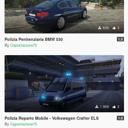
639
3
Polizia Penitenziaria BMW 530
1.0
By
Capostazione75
1 909
2
Polizia Reparto Mobile - Volkswagen Crafter ELS
1.0
By
Capostazione75