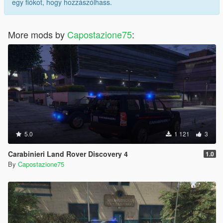
egy fiókot, hogy hozzászólhass.
More mods by
Capostazione75
:
5.0
1 121
3
Carabinieri Land Rover Discovery 4
1.0
By
Capostazione75