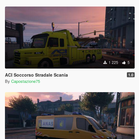
1 225
5
ACI Soccorso Stradale Scania
1.0
By
Capostazione75