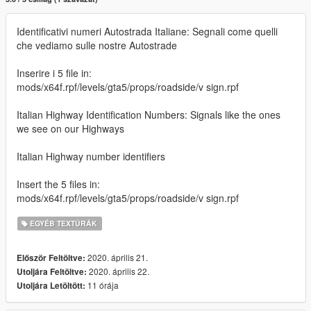
Identificativi numeri Autostrada Italiane: Segnali come quelli
che vediamo sulle nostre Autostrade
Inserire i 5 file in:
mods/x64f.rpf/levels/gta5/props/roadside/v sign.rpf
Italian Highway Identification Numbers: Signals like the ones
we see on our Highways
Italian Highway number identifiers
Insert the 5 files in:
mods/x64f.rpf/levels/gta5/props/roadside/v sign.rpf
EGYÉB TEXTÚRÁK
2020. április 21.
Először Feltöltve:
2020. április 22.
Utoljára Feltöltve:
11 órája
Utoljára Letöltött: