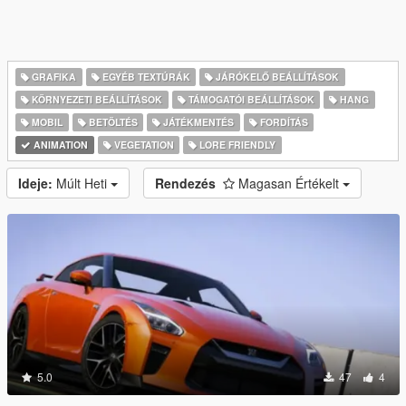
GRAFIKA
EGYÉB TEXTÚRÁK
JÁRÓKELŐ BEÁLLÍTÁSOK
KÖRNYEZETI BEÁLLÍTÁSOK
TÁMOGATÓI BEÁLLÍTÁSOK
HANG
MOBIL
BETÖLTÉS
JÁTÉKMENTÉS
FORDÍTÁS
ANIMATION
VEGETATION
LORE FRIENDLY
Ideje:
Múlt Heti
Rendezés
Magasan Értékelt
5.0
47
4