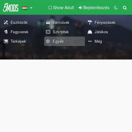
Show Adult
Bejelentkezés
Eszközök
Járművek
Fényezések
Fegyverek
Szkriptek
Játékos
Térképek
Egyéb
Még