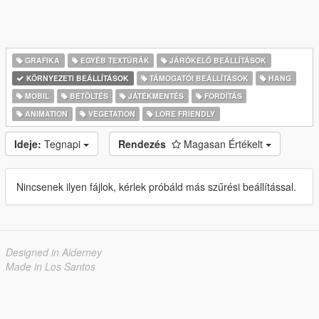
GRAFIKA
EGYÉB TEXTÚRÁK
JÁRÓKELŐ BEÁLLÍTÁSOK
KÖRNYEZETI BEÁLLÍTÁSOK
TÁMOGATÓI BEÁLLÍTÁSOK
HANG
MOBIL
BETÖLTÉS
JÁTÉKMENTÉS
FORDÍTÁS
ANIMATION
VEGETATION
LORE FRIENDLY
Ideje:
Tegnapi
Rendezés
Magasan Értékelt
Nincsenek ilyen fájlok, kérlek próbáld más szűrési beállítással.
Designed in Alderney
Made in Los Santos