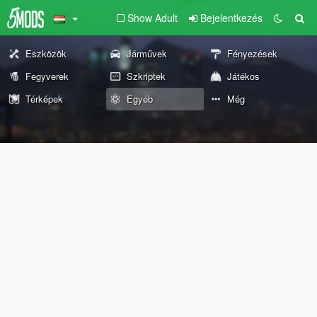
Show Adult
Bejelentkezés
Eszközök
Járművek
Fényezések
Fegyverek
Szkriptek
Játékos
Térképek
Egyéb
Még