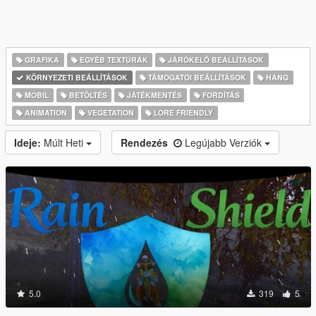
GRAFIKA
EGYÉB TEXTÚRÁK
JÁRÓKELŐ BEÁLLÍTÁSOK
KÖRNYEZETI BEÁLLÍTÁSOK
TÁMOGATÓI BEÁLLÍTÁSOK
HANG
MOBIL
BETÖLTÉS
JÁTÉKMENTÉS
FORDÍTÁS
ANIMATION
VEGETATION
LORE FRIENDLY
Ideje:
Múlt Heti
Rendezés
Legújabb Verziók
5.0
319
5