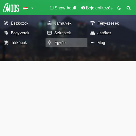
Show Adult
Bejelentkezés
Eszközök
Járművek
Fényezések
Fegyverek
Szkriptek
Játékos
Térképek
Egyéb
Még