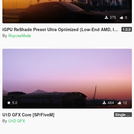
375
0
iGPU ReShade Preset Ultra Optimized (Low-End AMD, INTEL Iris Xe
1.0.0
By
RoycesMods
5.0
484
12
U1D GFX Core [SP/FiveM]
Single Player 1.0.0
By
U1D GFX