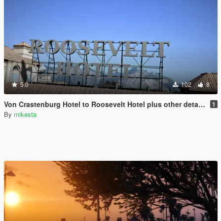
5.0
102
8
Von Crastenburg Hotel to Roosevelt Hotel plus other details
1
By
mikesta