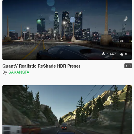
1 447
8
QuantV Realistic ReShade HDR Preset
1.0
By
SAKANGTA