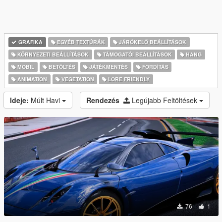
GRAFIKA
EGYÉB TEXTÚRÁK
JÁRÓKELŐ BEÁLLÍTÁSOK
KÖRNYEZETI BEÁLLÍTÁSOK
TÁMOGATÓI BEÁLLÍTÁSOK
HANG
MOBIL
BETÖLTÉS
JÁTÉKMENTÉS
FORDÍTÁS
ANIMATION
VEGETATION
LORE FRIENDLY
Ideje:
Múlt Havi
Rendezés
Legújabb Feltöltések
76
1