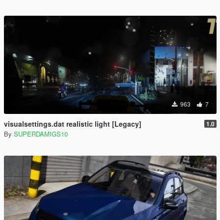
963
7
visualsettings.dat realistic light [Legacy]
1.0
By
SUPERDAMIGS10