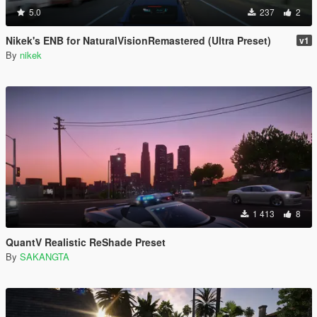
5.0
237
2
Nikek's ENB for NaturalVisionRemastered (Ultra Preset)
v1
By
nikek
1 413
8
QuantV Realistic ReShade Preset
By
SAKANGTA