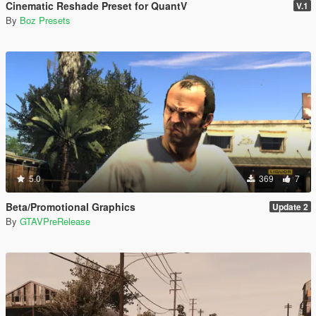
Cinematic Reshade Preset for QuantV
V.1
By
Boz Presets
5.0
369
7
Beta/Promotional Graphics
Update 2
By
GTAVPreRelease