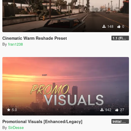
148
0
Cinematic Warm Reshade Preset
1.1 (Final)
By
fran1238
5.0
942
27
Promotional Visuals [Enhanced/Legacy]
Initial Release
By
SirDesse