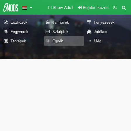
Show Adult
Bejelentkezés
Eszközök
Járművek
Fényezések
Fegyverek
Szkriptek
Játékos
Térképek
Egyéb
Még