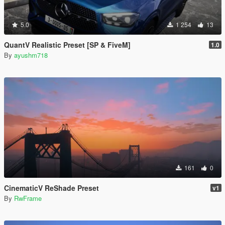
5.0
1 254
13
QuantV Realistic Preset [SP & FiveM]
1.0
By
ayushm718
161
0
CinematicV ReShade Preset
v1
By
RwFrame