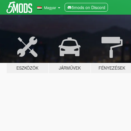
5mods on Discord
Magyar
ESZKÖZÖK
JÁRMŰVEK
FÉNYEZÉSEK