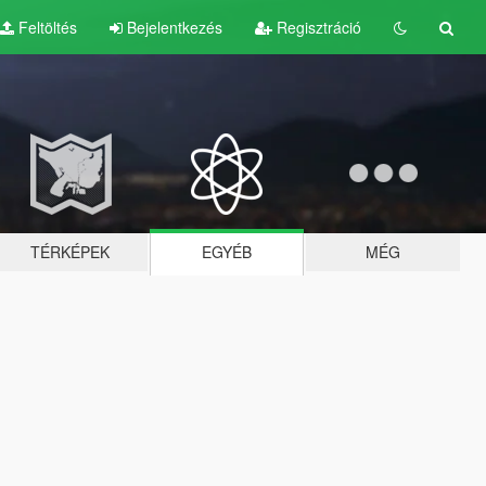
Feltöltés
Bejelentkezés
Regisztráció
TÉRKÉPEK
EGYÉB
MÉG