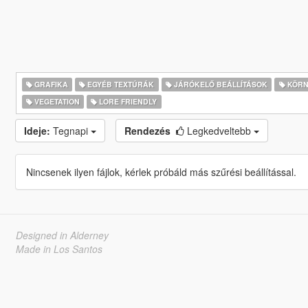
GRAFIKA
EGYÉB TEXTÚRÁK
JÁRÓKELŐ BEÁLLÍTÁSOK
KÖRNY
VEGETATION
LORE FRIENDLY
Ideje:
Tegnapi
Rendezés
Legkedveltebb
Nincsenek ilyen fájlok, kérlek próbáld más szűrési beállítással.
Designed in Alderney
Made in Los Santos