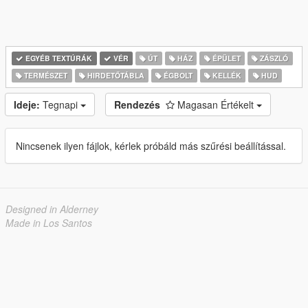
EGYÉB TEXTÚRÁK
VÉR
ÚT
HÁZ
ÉPÜLET
ZÁSZLÓ
TERMÉSZET
HIRDETŐTÁBLA
ÉGBOLT
KELLÉK
HUD
Ideje:
Tegnapi
Rendezés
Magasan Értékelt
Nincsenek ilyen fájlok, kérlek próbáld más szűrési beállítással.
Designed in Alderney
Made in Los Santos