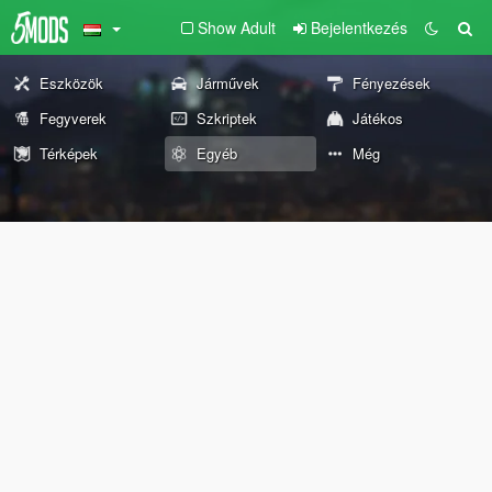
Show Adult
Bejelentkezés
Eszközök
Járművek
Fényezések
Fegyverek
Szkriptek
Játékos
Térképek
Egyéb
Még