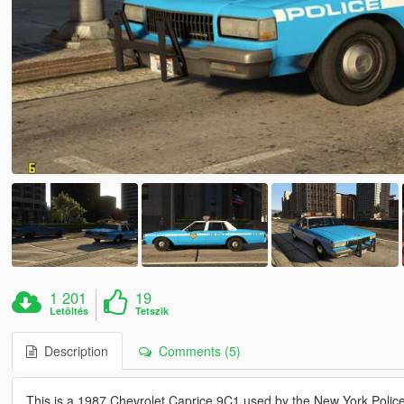
1 201
19
Letöltés
Tetszik
Description
Comments (5)
This is a 1987 Chevrolet Caprice 9C1 used by the New York Polic