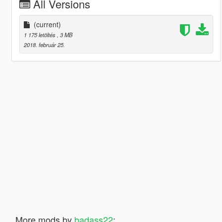
All Versions
(current)
1 175 letöltés
, 3 MB
2018. február 25.
More mods by
badass22
: