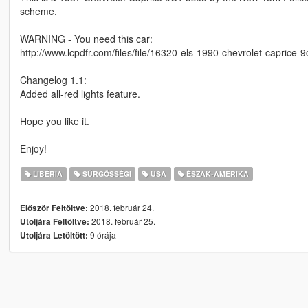
scheme.
WARNING - You need this car:
http://www.lcpdfr.com/files/file/16320-els-1990-chevrolet-caprice-9
Changelog 1.1:
Added all-red lights feature.
Hope you like it.
Enjoy!
LIBÉRIA
SŰRGŐSSÉGI
USA
ÉSZAK-AMERIKA
2018. február 24.
Először Feltöltve:
2018. február 25.
Utoljára Feltöltve:
9 órája
Utoljára Letöltött: