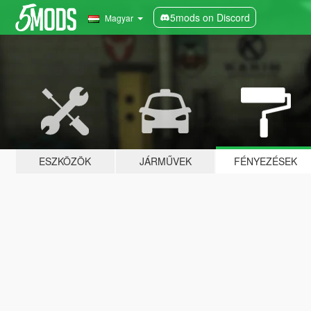
5mods on Discord
Magyar
ESZKÖZÖK
JÁRMŰVEK
FÉNYEZÉSEK