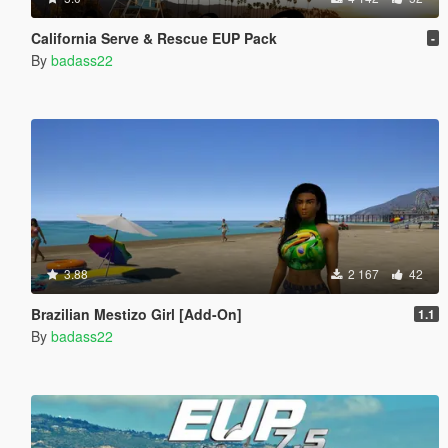
California Serve & Rescue EUP Pack
-
By
badass22
3.88
2 167
42
Brazilian Mestizo Girl [Add-On]
1.1
By
badass22