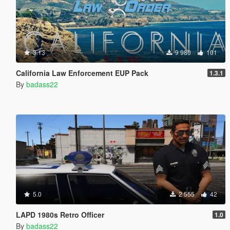
3.13
9 980
101
California Law Enforcement EUP Pack
1.3.1
By
badass22
5.0
2 555
42
LAPD 1980s Retro Officer
1.0
By
badass22