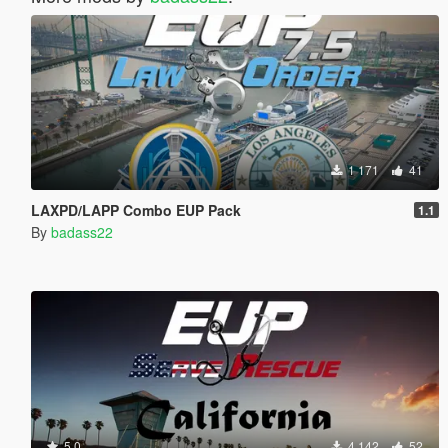
1 171
41
LAXPD/LAPP Combo EUP Pack
1.1
By
badass22
5.0
4 142
52