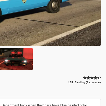
4.75 / 5 csillag (2 szavazat)
e Department back when their cars have blue painted color