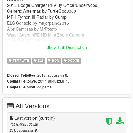
2015 Dodge Charger PPV By OfficerUnderwood
Generic Antennas by TurtleGod3000
MPH Python III Radar by Gump
ELS Console by majorpaine2015
Alpr Cameras by MrPotato
WatchGuard 4RE HD Mini Zoom Camera
Generic LED Light pack by Bueno
Generic Dashlights by Bueno
Show Full Description
Whelen Patriot lightbar by tomcat8492
Center console by Turtles 3
TEMPLATE
ELS
BŐR
DODGE
Whelen TAD Series LED Traffic Advisor Control Head by Bueno
Federal Signal SmartController by Officer Underwood
2017. augusztus 8.
Először Feltöltve:
Motorola XTL5000 radio by OfficerUnderwood
2017. augusztus 10.
Utoljára Feltöltve:
Generic Pushbar by Blackjesus
44 perce
Utoljára Letöltött:
Panasonic Toughbook 1.0F by CAP'N CRUNCH
All Versions
Last version
(current)
468 letöltés
, 30 MB
2017. augusztus 9.