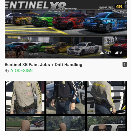
947
8
Sentinel XS Paint Jobs + Drift Handling
1
By
ATODESIGN