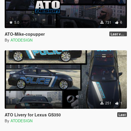
5.0
731
6
ATO-Mike-copupper
Last version
By
ATODESIGN
251
1
ATO Livery for Lexus GS350
Last
By
ATODESIGN