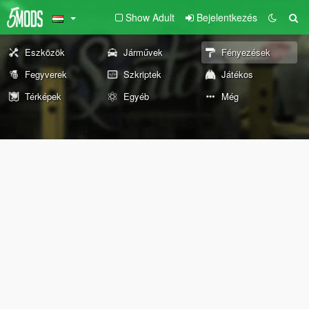
Show Adult
Bejelentkezés
Eszközök
Járművek
Fényezések
Fegyverek
Szkriptek
Játékos
Térképek
Egyéb
Még