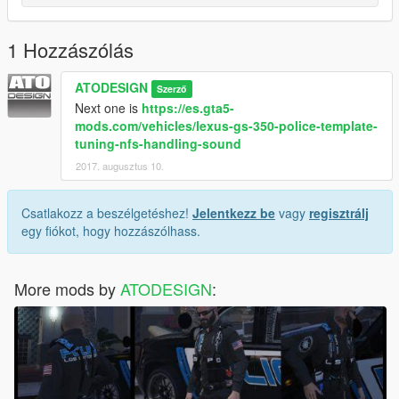
1 Hozzászólás
ATODESIGN
Szerző
Next one is
https://es.gta5-
mods.com/vehicles/lexus-gs-350-police-template-
tuning-nfs-handling-sound
2017. augusztus 10.
Csatlakozz a beszélgetéshez!
Jelentkezz be
vagy
regisztrálj
egy fiókot, hogy hozzászólhass.
More mods by
ATODESIGN
: