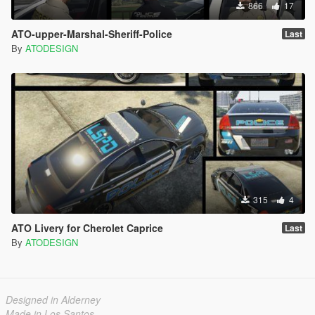
866
17
ATO-upper-Marshal-Sheriff-Police
Last
By
ATODESIGN
315
4
ATO Livery for Cherolet Caprice
Last
By
ATODESIGN
Designed in Alderney
Made in Los Santos