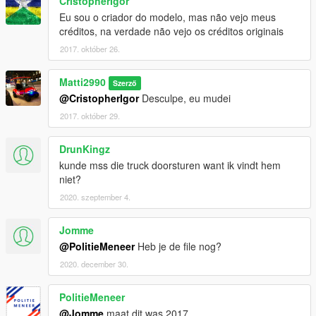
CristopherIgor
Eu sou o criador do modelo, mas não vejo meus
créditos, na verdade não vejo os créditos originais
2017. október 26.
Matti2990
Szerző
@CristopherIgor
Desculpe, eu mudei
2017. október 29.
DrunKingz
kunde mss die truck doorsturen want ik vindt hem
niet?
2020. szeptember 4.
Jomme
@PolitieMeneer
Heb je de file nog?
2020. december 30.
PolitieMeneer
@Jomme
maat dit was 2017