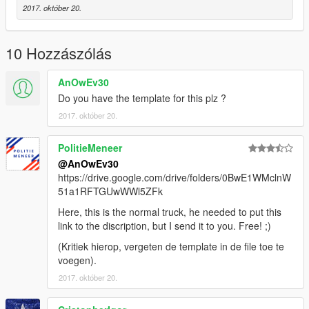
2017. október 20.
10 Hozzászólás
AnOwEv30
Do you have the template for this plz ?
2017. október 20.
PolitieMeneer
@AnOwEv30
https://drive.google.com/drive/folders/0BwE1WMclnW
51a1RFTGUwWWl5ZFk
Here, this is the normal truck, he needed to put this
link to the discription, but I send it to you. Free! ;)
(Kritiek hierop, vergeten de template in de file toe te
voegen).
2017. október 20.