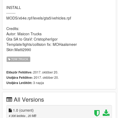
INSTALL
-------
MODS/x64e.rpf/levels/gta5/vehicles.rpf
Credits:
Autor: Maicon Trucks
Gta SA to GtaV: CristopherIgor
Template/lights/collision fix: MOHaalsmeer
Skin:Matti2990
TOW TRUCK
2017. október 20.
Először Feltöltve:
2017. október 20.
Utoljára Feltöltve:
3 napja
Utoljára Letöltött:
All Versions
1.0
(current)
4 306 letöltés
, 20 MB