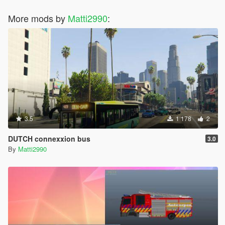
More mods by
Matti2990
:
3.5
1 178
2
DUTCH connexxion bus
3.0
By
Matti2990