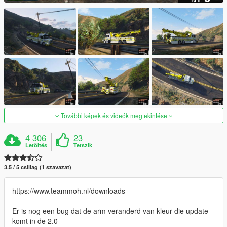
További képek és videók megtekintése
4 306
23
Letöltés
Tetszik
3.5 / 5 csillag (1 szavazat)
https://www.teammoh.nl/downloads
Er is nog een bug dat de arm veranderd van kleur die update
komt in de 2.0