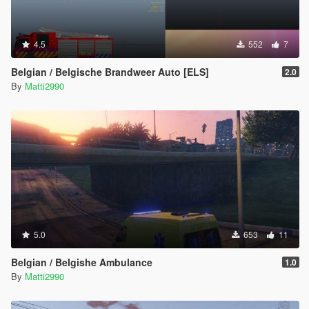
4.5
552
7
Belgian / Belgische Brandweer Auto [ELS]
2.0
By
Matti2990
5.0
653
11
Belgian / Belgishe Ambulance
1.0
By
Matti2990