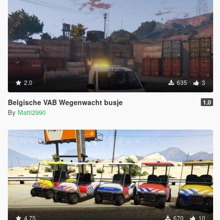
2.0
635
3
Belgische VAB Wegenwacht busje
1.0
By
Matti2990
4.75
670
10