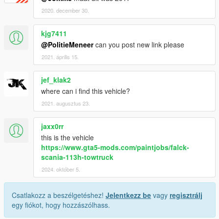
2020. december 30.
kjg7411
@PolitieMeneer
can you post new link please
2021. április 15.
jef_klak2
where can i find this vehicle?
2021. augusztus 23.
jaxx0rr
this is the vehicle
https://www.gta5-mods.com/paintjobs/falck-
scania-113h-towtruck
2024. október 5.
Csatlakozz a beszélgetéshez!
Jelentkezz be
vagy
regisztrálj
egy fiókot, hogy hozzászólhass.