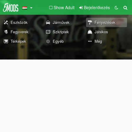
Show Adult
Bejelentkezés
Eszközök
Járművek
Fényezések
Fegyverek
Szkriptek
Játékos
Térképek
Egyéb
Még