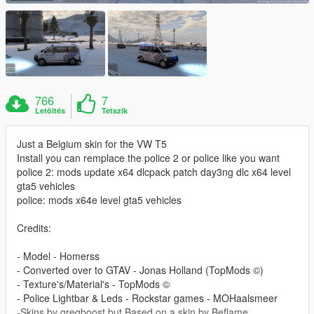
766
7
Letöltés
Tetszik
Just a Belgium skin for the VW T5
Install you can remplace the police 2 or police like you want
police 2: mods update x64 dlcpack patch day3ng dlc x64 level
gta5 vehicles
police: mods x64e level gta5 vehicles
Credits:
- Model - Homerss
- Converted over to GTAV - Jonas Holland (TopMods ©)
- Texture's/Material's - TopMods ©
- Police Lightbar & Leds - Rockstar games - MOHaalsmeer
-Skins by gregboost but Based on a skin by Beflame