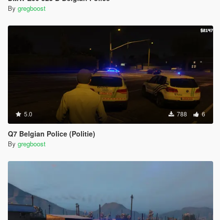
By
gregboost
5.0
788
6
Q7 Belgian Police (Politie)
By
gregboost