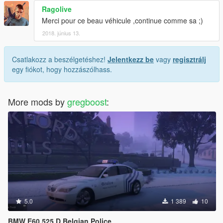
Ragolive
Merci pour ce beau véhicule ,continue comme sa ;)
2018. június 13.
Csatlakozz a beszélgetéshez!
Jelentkezz be
vagy
regisztrálj
egy fiókot, hogy hozzászólhass.
More mods by
gregboost
:
5.0
1 389
10
BMW E60 525 D Belgian Police