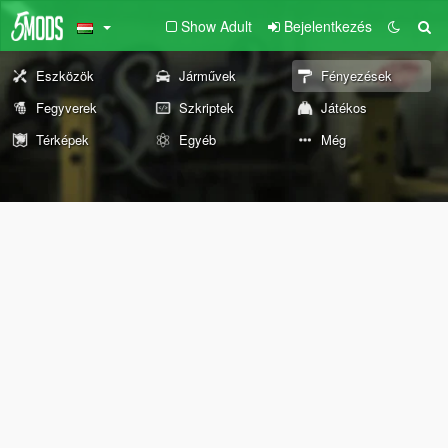
Show Adult
Bejelentkezés
Eszközök
Járművek
Fényezések
Fegyverek
Szkriptek
Játékos
Térképek
Egyéb
Még