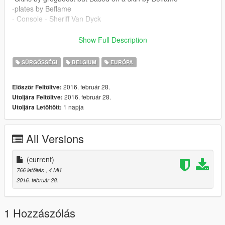
-plates by Beflame
- Console - Sheriff Van Dyck
lien https://www.gta5-mods.com/vehicles/dutch-vw-transporter-
Show Full Description
led-police-lights-version
SŰRGŐSSÉGI
BELGIUM
EURÓPA
2016. február 28.
Először Feltöltve:
2016. február 28.
Utoljára Feltöltve:
1 napja
Utoljára Letöltött:
All Versions
(current)
766 letöltés
, 4 MB
2016. február 28.
1 Hozzászólás