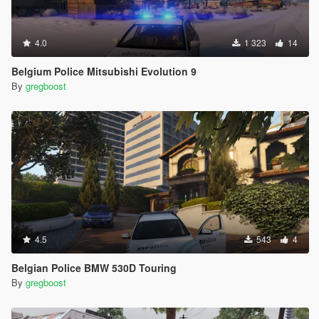
4.0
1 323
14
Belgium Police Mitsubishi Evolution 9
By
gregboost
4.5
543
4
Belgian Police BMW 530D Touring
By
gregboost