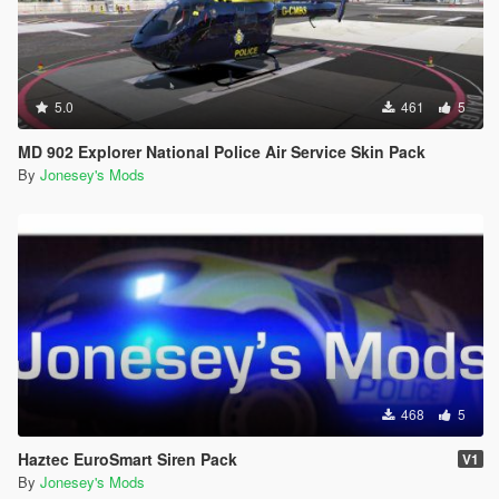
5.0
461
5
MD 902 Explorer National Police Air Service Skin Pack
By
Jonesey's Mods
468
5
Haztec EuroSmart Siren Pack
V1
By
Jonesey's Mods