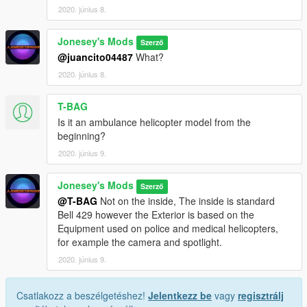
2020. június 8.
Jonesey's Mods
Szerző
@juancito04487
What?
2020. június 8.
T-BAG
Is it an ambulance helicopter model from the
beginning?
2020. június 9.
Jonesey's Mods
Szerző
@T-BAG
Not on the inside, The inside is standard
Bell 429 however the Exterior is based on the
Equipment used on police and medical helicopters,
for example the camera and spotlight.
2020. június 9.
Csatlakozz a beszélgetéshez!
Jelentkezz be
vagy
regisztrálj