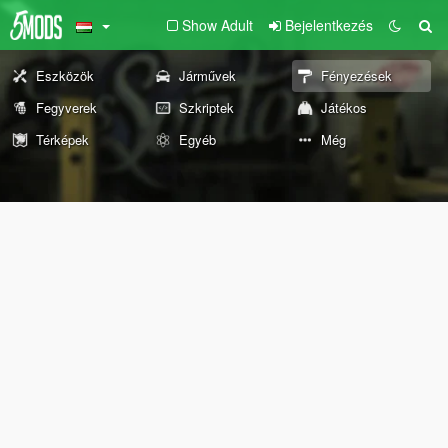
Show Adult
Bejelentkezés
Eszközök
Járművek
Fényezések
Fegyverek
Szkriptek
Játékos
Térképek
Egyéb
Még