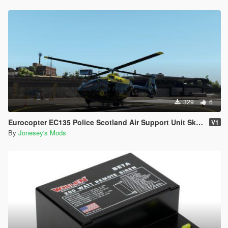
329
6
Eurocopter EC135 Police Scotland Air Support Unit Skin G-POLS
V1
By
Jonesey's Mods