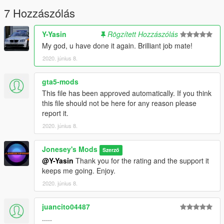
7 Hozzászólás
Y-Yasin
Rögzített Hozzászólás
My god, u have done it again. Brilliant job mate!
2020. június 8.
gta5-mods
This file has been approved automatically. If you think
this file should not be here for any reason please
report it.
2020. június 8.
Jonesey's Mods
Szerző
@Y-Yasin
Thank you for the rating and the support it
keeps me going. Enjoy.
2020. június 8.
juancito04487
.....