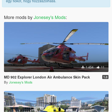
egy fiókot, hogy hozzászólhass.
More mods by
Jonesey's Mods
:
1 454
11
MD 902 Explorer London Air Ambulance Skin Pack
1.0
By
Jonesey's Mods