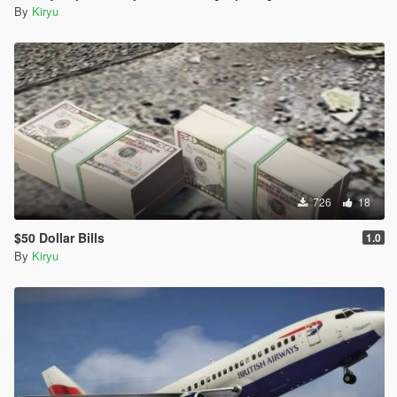
By
Kiryu
726
18
$50 Dollar Bills
1.0
By
Kiryu