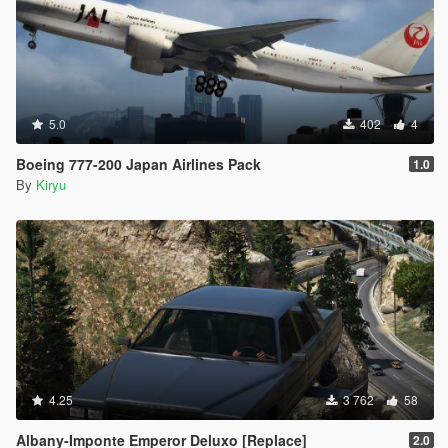
5.0
402
4
Boeing 777-200 Japan Airlines Pack
1.0
By
Kiryu
4.25
3 762
58
Albany-Imponte Emperor Deluxo [Replace]
2.0