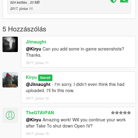
924 letöltés
, 20 MB
2017. június 11.
5 Hozzászólás
Jitnaught
@Kiryu
Can you add some in-game screenshots?
Thanks.
2017. június 11.
Kiryu
Szerző
@Jitnaught
- I'm sorry, I didn't even think this had
uploaded. I'll fix this now.
2017. június 12.
TheGTAVFAN
@Kiryu
Amazing work! Will you continue your work
after Take To shut down Open IV?
2017. június 15.