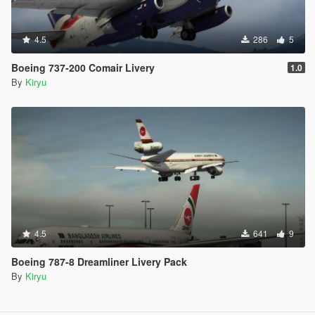
4.5
286
5
Boeing 737-200 Comair Livery
1.0
By
Kiryu
4.5
641
9
Boeing 787-8 Dreamliner Livery Pack
By
Kiryu