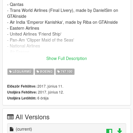
- Qantas
- Trans World Airlines (Final Livery), made by DanielSim on
GTAInside
- Air India 'Emperor Kanishka', made by Riba on GTAInside
- Eastern Airlines
- United Airlines 'Friend Ship'
- Pan-Am 'Clipper Maid of the Seas'
- National Airlines
- Air France
- Iran Air (EP-IAM, The last 747-100 in passenger service
Show Full Description
before the type was retired from that role in 2013)
LÉGIJÁRMŰ
BOEING
747 100
Installation instructions are included in the Readme.
2017. június 11.
Először Feltöltve:
2017. június 12.
Utoljára Feltöltve:
6 órája
Utoljára Letöltött:
All Versions
(current)