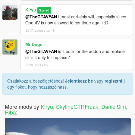
Kiryu
Szerző
@TheGTAVFAN
I most certainly will, especially since
OpenIV is now allowed to continue again :D
2017. augusztus 19.
Mr Doge
@TheGTAVFAN
is it both for the addon and replace
or is it only for replace?
2020. április 26.
Csatlakozz a beszélgetéshez!
Jelentkezz be
vagy
regisztrálj
egy fiókot, hogy hozzászólhass.
More mods by
Kiryu, SkylineGTRFreak, DanielSim,
Riba
: