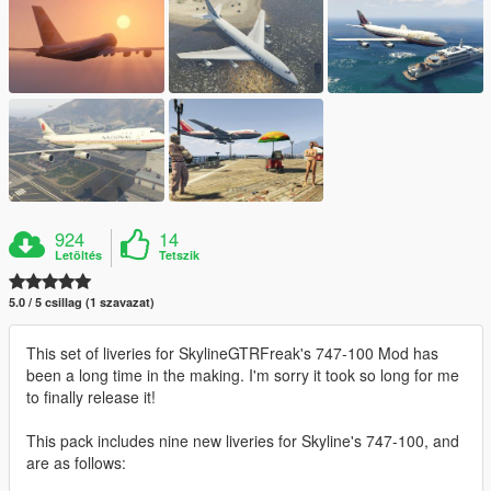
924
14
Letöltés
Tetszik
5.0 / 5 csillag (1 szavazat)
This set of liveries for SkylineGTRFreak's 747-100 Mod has
been a long time in the making. I'm sorry it took so long for me
to finally release it!
This pack includes nine new liveries for Skyline's 747-100, and
are as follows: