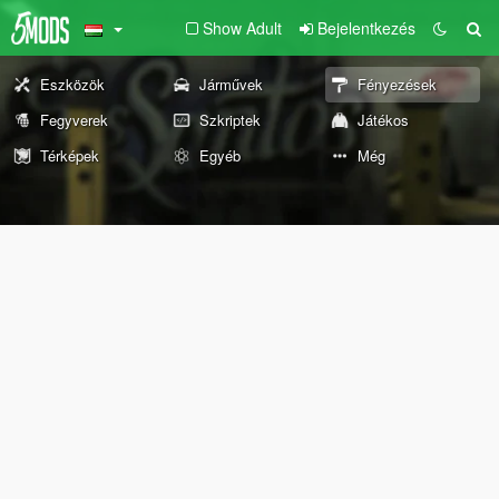
Show Adult
Bejelentkezés
Eszközök
Járművek
Fényezések
Fegyverek
Szkriptek
Játékos
Térképek
Egyéb
Még