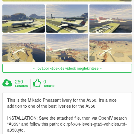
További képek és videók megtekintése
250
0
Letöltés
Tetszik
This is the Mikado Pheasant livery for the A350. It's a nice
addition to one of the best liveries for the A350.
INSTALLATION: Save the attached file, then via OpenIV search
"A359" and follow this path: dlc.rpf-x64-levels-gta5-vehicles.rpf-
a350.ytd.