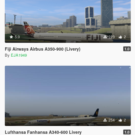
5.0
223
2
Fiji Airways Airbus A350-900 (Livery)
1.0
By
EJA1949
254
2
Lufthansa Fanhansa A340-600 Livery
1.0