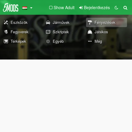
Show Adult
Bejelentkezés
Eszközök
Járművek
Fényezések
Fegyverek
Szkriptek
Játékos
Térképek
Egyéb
Még