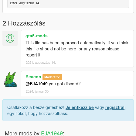
2021. augusztus 14.
2 Hozzászólás
gta5-mods
This file has been approved automatically. If you think
this file should not be here for any reason please
report it.
2021. augusztus 14.
Reacon
Moderátor
@EJA1949
you got discord?
2024. január 30.
Csatlakozz a beszélgetéshez!
Jelentkezz be
vagy
regisztrálj
egy fiókot, hogy hozzászólhass.
More mods by
EJA1949
: