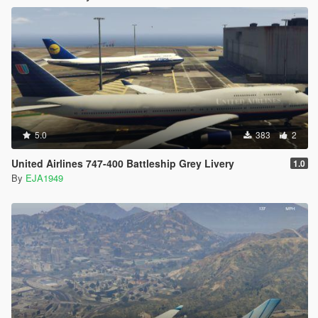
5.0
383
2
United Airlines 747-400 Battleship Grey Livery
1.0
By
EJA1949