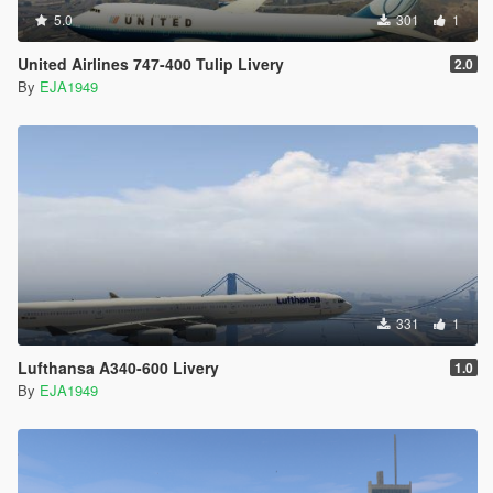
5.0
301
1
United Airlines 747-400 Tulip Livery
2.0
By
EJA1949
331
1
Lufthansa A340-600 Livery
1.0
By
EJA1949