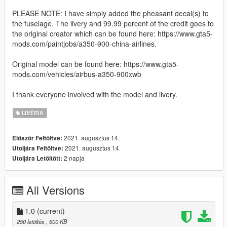
PLEASE NOTE: I have simply added the pheasant decal(s) to
the fuselage. The livery and 99.99 percent of the credit goes to
the original creator which can be found here: https://www.gta5-
mods.com/paintjobs/a350-900-china-airlines.
Original model can be found here: https://www.gta5-
mods.com/vehicles/airbus-a350-900xwb
I thank everyone involved with the model and livery.
LIBÉRIA
2021. augusztus 14.
Először Feltöltve:
2021. augusztus 14.
Utoljára Feltöltve:
2 napja
Utoljára Letöltött:
All Versions
1.0
(current)
250 letöltés
, 600 KB