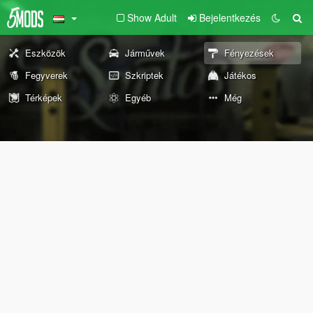
Show Adult
Bejelentkezés
Eszközök
Járművek
Fényezések
Fegyverek
Szkriptek
Játékos
Térképek
Egyéb
Még