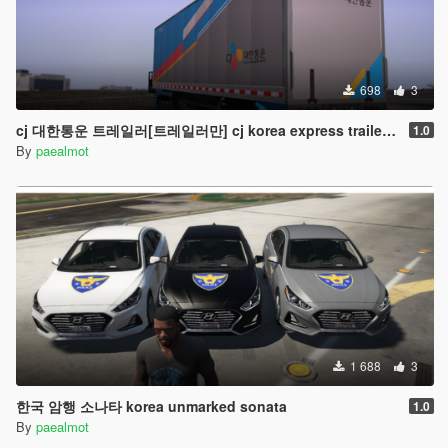
698
3
cj 대한통운 트레일러[트레일러만] cj korea express trailer[ONLY TRAILER]
1.0
By
paealmot
1 688
3
한국 암행 소나타 korea unmarked sonata
1.0
By
paealmot