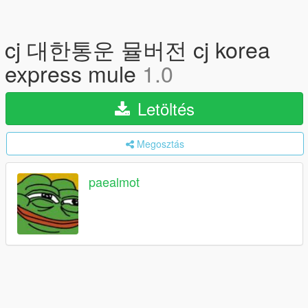
cj 대한통운 뮬버전 cj korea
express mule
1.0
Letöltés
Megosztás
paealmot