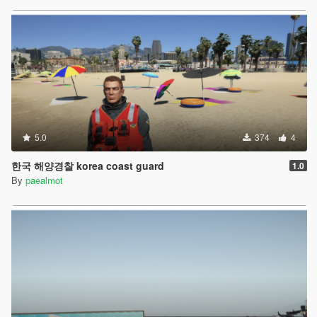
5.0
374
4
한국 해양경찰 korea coast guard
1.0
By
paealmot