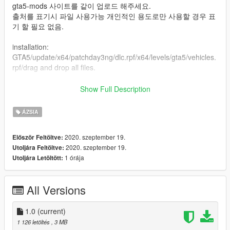
gta5-mods 사이트를 같이 업로드 해주세요.
출처를 표기시 파일 사용가능 개인적인 용도로만 사용할 경우 표
기 할 필요 없음.
installation:
GTA5/update/x64/patchday3ng/dlc.rpf/x64/levels/gta5/vehicles.
rpf/drag and drop all files.
[skin maker] : [pae-al-mot]
Show Full Description
pae-al-mot profie: https://ko.gta5-mods.com/uploads
When uploading to YouTube or other platforms using this file,
ÁZSIA
please upload the original name and gga5-mods site together.
2020. szeptember 19.
Először Feltöltve:
2020. szeptember 19.
Utoljára Feltöltve:
1 órája
Utoljára Letöltött:
All Versions
1.0
(current)
1 126 letöltés
, 3 MB