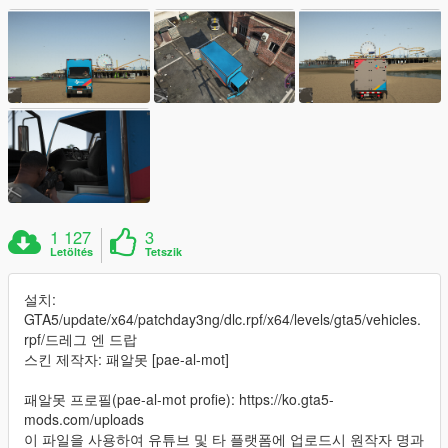
1 127
3
Letöltés
Tetszik
설치:
GTA5/update/x64/patchday3ng/dlc.rpf/x64/levels/gta5/vehicles.
rpf/드레그 엔 드랍
스킨 제작자: 패알못 [pae-al-mot]
패알못 프로필(pae-al-mot profie): https://ko.gta5-
mods.com/uploads
이 파일을 사용하여 유튜브 및 타 플랫폼에 업로드시 원작자 명과