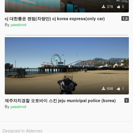
378
0
cj 대한통운 팬텀(차량만) cj korea express(only car)
1.0
By
paealmot
698
1
제주자치경찰 오토바이 스킨 jeju municipal police (korea)
1
By
paealmot
Designed in Alderney