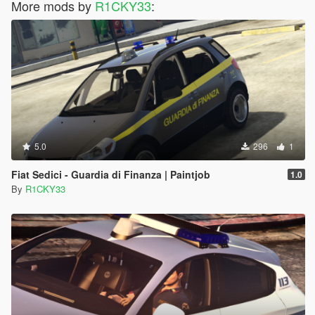
More mods by
R1CKY33
:
5.0
296
1
Fiat Sedici - Guardia di Finanza | Paintjob
1.0
By
R1CKY33