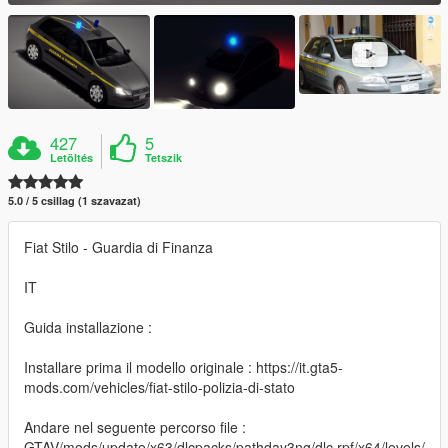
427
5
Letöltés
Tetszik
5.0 / 5 csillag (1 szavazat)
Fiat Stilo - Guardia di Finanza
IT
Guida installazione :
Installare prima il modello originale : https://it.gta5-
mods.com/vehicles/fiat-stilo-polizia-di-stato
Andare nel seguente percorso file :
GTAV/mods/update/x63/dlcpacks/pathday3ng/dlc.rpf/x64/levels/