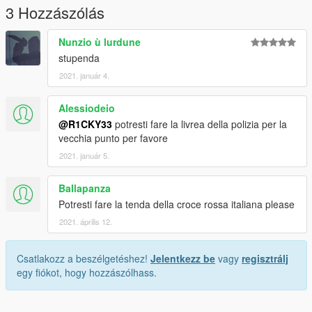
3 Hozzászólás
Nunzio ù lurdune
stupenda
2021. január 4.
Alessiodeio
@R1CKY33
potresti fare la livrea della polizia per la
vecchia punto per favore
2021. január 5.
Ballapanza
Potresti fare la tenda della croce rossa italiana please
2021. április 12.
Csatlakozz a beszélgetéshez!
Jelentkezz be
vagy
regisztrálj
egy fiókot, hogy hozzászólhass.