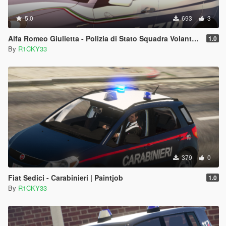
5.0
693
3
Alfa Romeo Giulietta - Polizia di Stato Squadra Volante | Reskin
1.0
By
R1CKY33
379
0
Fiat Sedici - Carabinieri | Paintjob
1.0
By
R1CKY33