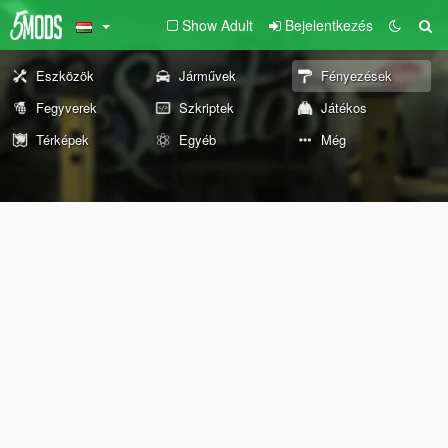
Show Adult
Bejelentkezés
Eszközök
Járművek
Fényezések
Fegyverek
Szkriptek
Játékos
Térképek
Egyéb
Még