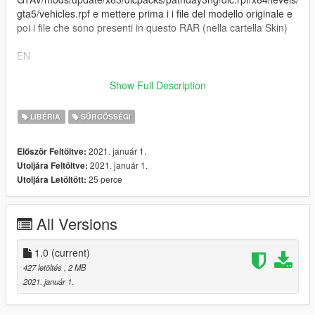
gta5/vehicles.rpf e mettere prima i i file del modello originale e
poi i file che sono presenti in questo RAR (nella cartella Skin)
EN
Install the original model first: https://it.gta5-
Show Full Description
mods.com/vehicles/fiat-stilo-polizia-di-stato
LIBÉRIA
SŰRGŐSSÉGI
Go to the following file path: GTAV / mods / update / x63 /
dlcpacks / pathday3ng / dlc.rpf / x64 / levels / gta5 / vehicles.rpf
2021. január 1.
Először Feltöltve:
and put first the original model files and then the files that are
2021. január 1.
Utoljára Feltöltve:
present in this RAR ( in the Skin folder)
25 perce
Utoljára Letöltött:
Discord : https://discord.gg/MfrVDCFN8y
All Versions
1.0
(current)
427 letöltés
, 2 MB
2021. január 1.