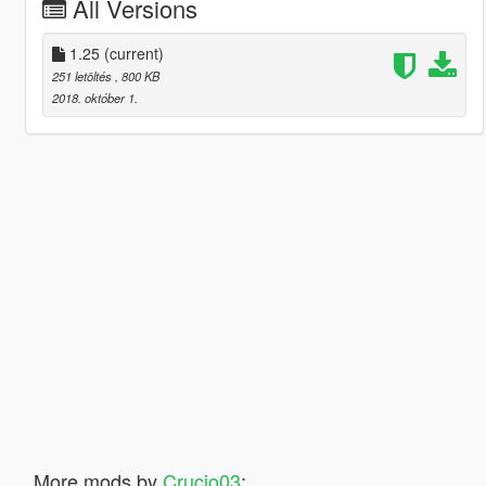
All Versions
1.25
(current)
251 letöltés
, 800 KB
2018. október 1.
More mods by
Crucio03
: