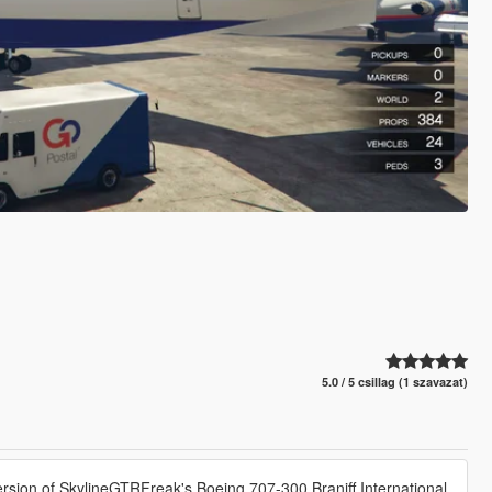
5.0 / 5 csillag (1 szavazat)
ersion of SkylineGTRFreak's Boeing 707-300 Braniff International