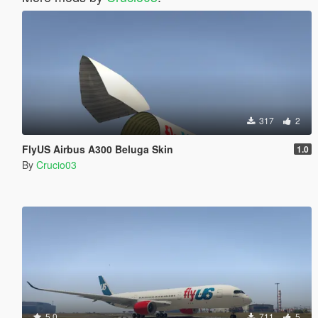
317
2
FlyUS Airbus A300 Beluga Skin
1.0
By
Crucio03
5.0
711
5