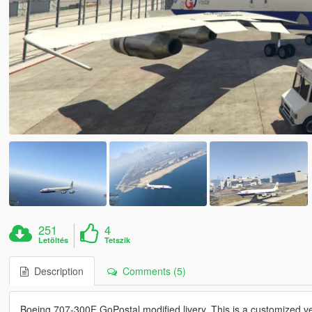
251
4
Letöltés
Tetszik
Description
Comments (5)
Boeing 707-300F GoPostal modified livery. This is a customized v