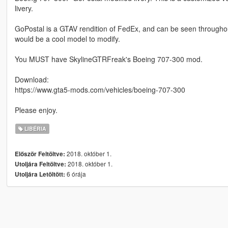
livery.
GoPostal is a GTAV rendition of FedEx, and can be seen throughout
would be a cool model to modify.
You MUST have SkylineGTRFreak's Boeing 707-300 mod.
Download:
https://www.gta5-mods.com/vehicles/boeing-707-300
Please enjoy.
LIBÉRIA
2018. október 1.
Először Feltöltve:
2018. október 1.
Utoljára Feltöltve:
6 órája
Utoljára Letöltött: