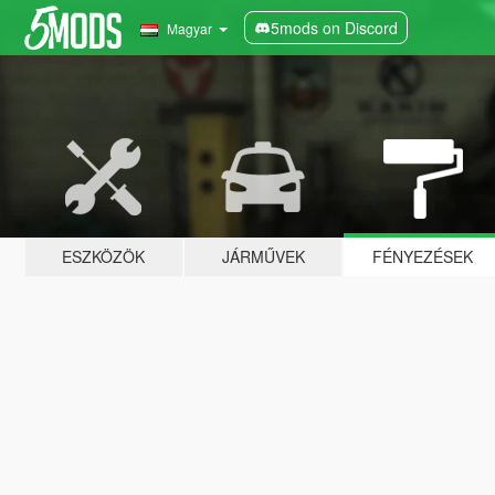
5mods on Discord
Magyar
ESZKÖZÖK
JÁRMŰVEK
FÉNYEZÉSEK