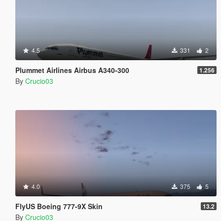
4.5
331
2
Plummet Airlines Airbus A340-300
1.256
By
Crucio03
4.0
375
5
FlyUS Boeing 777-9X Skin
13.2
By
Crucio03