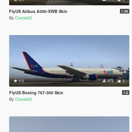
FlyUS Airbus A350-XWB Skin
1.36
By
Crucio03
5.0
473
3
FlyUS Boeing 767-300 Skin
1.0
By
Crucio03