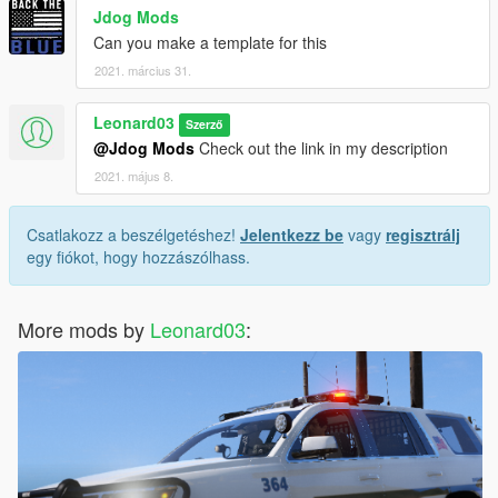
Jdog Mods
Can you make a template for this
2021. március 31.
Leonard03
Szerző
@Jdog Mods
Check out the link in my description
2021. május 8.
Csatlakozz a beszélgetéshez!
Jelentkezz be
vagy
regisztrálj
egy fiókot, hogy hozzászólhass.
More mods by
Leonard03
: