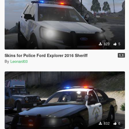
823
5
Skins for Police Ford Explorer 2016 Sheriff
1.1
By
Leonard03
832
6