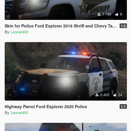
1 199
8
Skin for Police Ford Explorer 2016 Shriff and Chevy Tahoe
1.0
By
Leonard03
6 465
24
Highway Patrol Ford Explorer 2020 Police
1.1
By
Leonard03