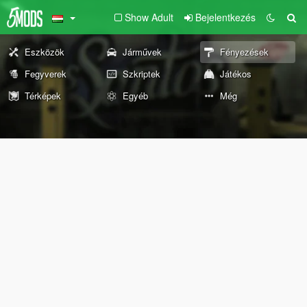
Show Adult
Bejelentkezés
Eszközök
Járművek
Fényezések
Fegyverek
Szkriptek
Játékos
Térképek
Egyéb
Még