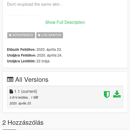
Dont reupload the same skin .
Installation: open
OPENIV/mods/update/x64/dlcpacks/latestpatchday/dlc.rpf/x64/l
Show Full Description
evels/gta5/vehicles.rpf
SŰRGŐSSÉGI
LOS SANTOS
Now open the ytd file (make sure to enable edit mode)
2020. április 23.
Először Feltöltve:
and search sign
2020. április 24.
Utoljára Feltöltve:
rename the new file with a number and you are good to go.
22 órája
Utoljára Letöltött:
Just safe and run the game.
All Versions
1.1
(current)
4 814 letöltés
, 1 MB
2020. április 23.
2 Hozzászólás