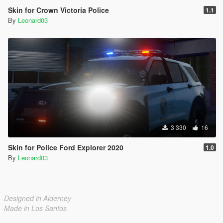
Skin for Crown Victoria Police
1.1
By
Leonard03
3 330
16
Skin for Police Ford Explorer 2020
1.0
By
Leonard03
Designed in Alderney
Made in Los Santos