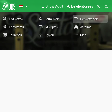
Show Adult
Bejelentkezés
Eszközök
Járművek
Fényezések
Fegyverek
Szkriptek
Játékos
Térképek
Egyéb
Még