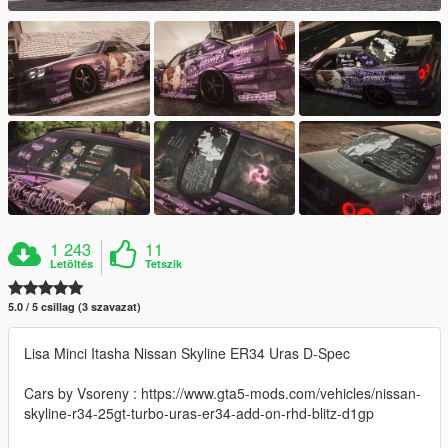
1 243
11
Letöltés
Tetszik
5.0 / 5 csillag (3 szavazat)
Lisa Minci Itasha Nissan Skyline ER34 Uras D-Spec
Cars by Vsoreny : https://www.gta5-mods.com/vehicles/nissan-
skyline-r34-25gt-turbo-uras-er34-add-on-rhd-blitz-d1gp