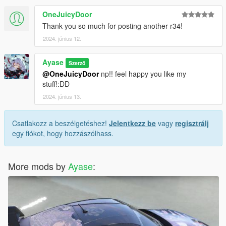
OneJuicyDoor
Thank you so much for posting another r34!
2024. június 12.
Ayase
Szerző
@OneJuicyDoor
np!! feel happy you like my
stuff!:DD
2024. június 13.
Csatlakozz a beszélgetéshez!
Jelentkezz be
vagy
regisztrálj
egy fiókot, hogy hozzászólhass.
More mods by
Ayase
: