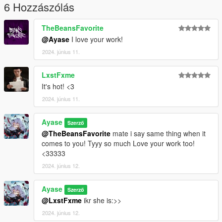
6 Hozzászólás
TheBeansFavorite
@Ayase
I love your work!
2024. június 11.
LxstFxme
It's hot! <3
2024. június 11.
Ayase
Szerző
@TheBeansFavorite
mate i say same thing when it
comes to you! Tyyy so much Love your work too!
<33333
2024. június 12.
Ayase
Szerző
@LxstFxme
ikr she is:>>
2024. június 12.