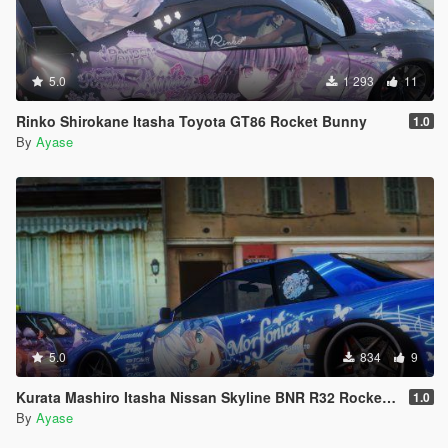
5.0
1 293
11
Rinko Shirokane Itasha Toyota GT86 Rocket Bunny
1.0
By
Ayase
5.0
834
9
Kurata Mashiro Itasha Nissan Skyline BNR R32 Rocket Bunny Pandem
1.0
By
Ayase