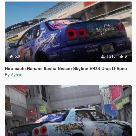
5.0
1 216
9
Hiromachi Nanami Itasha Nissan Skyline ER34 Uras D-Spec
By
Ayase