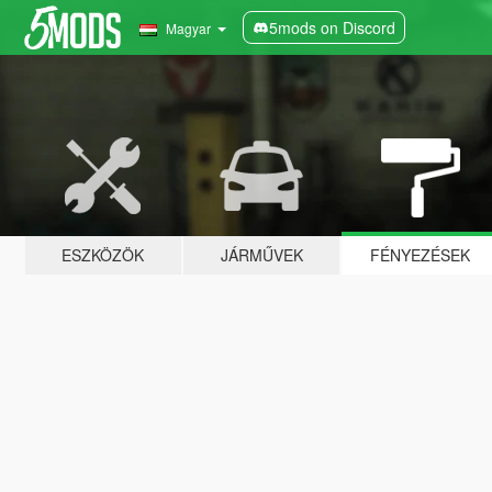
5mods on Discord
Magyar
ESZKÖZÖK
JÁRMŰVEK
FÉNYEZÉSEK