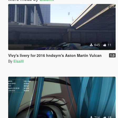
645
11
Vivy's livery for 2016 hndsyrn's Aston Martin Vulcan
1.0
By
ElsaIII
714
18