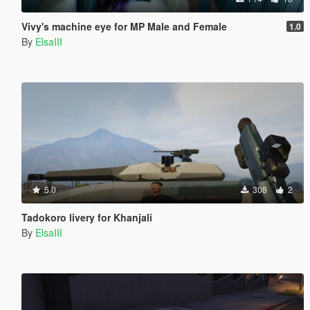
Vivy's machine eye for MP Male and Female
1.0
By
ElsaIII
5.0
308
2
Tadokoro livery for Khanjali
By
ElsaIII