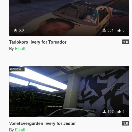
5.0
331
6
Tadokoro livery for Toreador
1.0
By
ElsaIII
197
6
VoiletEvergarden livery for Jester
1.0
By
ElsaIII