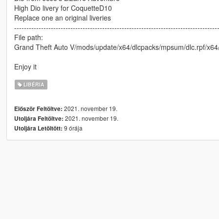
High Dio livery for CoquetteD10
Replace one an original liveries
-----------------------------------------------------------------------------------
File path:
Grand Theft Auto V/mods/update/x64/dlcpacks/mpsum/dlc.rpf/x64
Enjoy it
LIBÉRIA
2021. november 19.
Először Feltöltve:
2021. november 19.
Utoljára Feltöltve:
9 órája
Utoljára Letöltött: