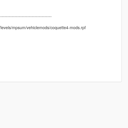
-------------------------------------
/levels/mpsum/vehiclemods/coquette4-mods.rpf