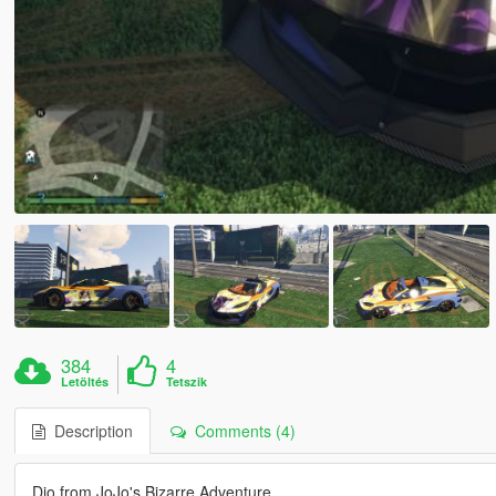
384
4
Letöltés
Tetszik
Description
Comments (4)
Dio from JoJo's Bizarre Adventure