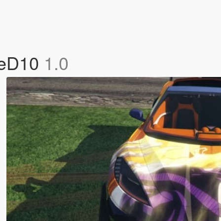
tteD10
1.0