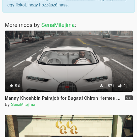
egy fiókot, hogy hozzászólhass.
More mods by
SenaMitejima
:
5.0
1 571
21
Manny Khoshbin Paintjob for Bugatti Chiron Hermes 1 of 1
2.0
By
SenaMitejima