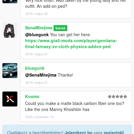
Very nice finish. Also taken by the young lady and her
outfit. An add-on ped?
2019. május 20.
SenaMitejima
Szerző
@bluegunk
You can get her here:
https://www.gta5-mods.com/player/gentiana-
final-fantasy-xv-cloth-physics-addon-ped
2019. május 21.
bluegunk
@SenaMitejima
Thanks!
2019. május 21.
Kosmo
Could you make a matte black carbon fiber one too?
Like the one Manny Khoshbin has
2020. november 10.
Csatlakozz a beszélgetéshez!
Jelentkezz be
vagy
regisztrálj