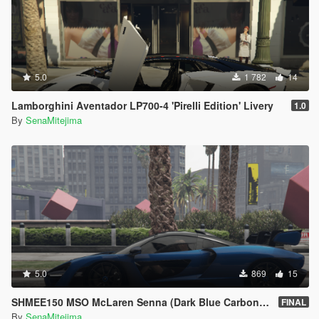
5.0
1 782
14
Lamborghini Aventador LP700-4 'Pirelli Edition' Livery
1.0
By
SenaMitejima
5.0
869
15
SHMEE150 MSO McLaren Senna (Dark Blue Carbon Fiber) [Livery]
FINAL
By
SenaMitejima