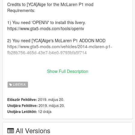
Credits to [YCA]Aige for the McLaren P1 mod
Requirements:
1) You need 'OPENIV' to install this livery.
https://www.gta5-mods.com/tools/openiv
2) You need [YCA]Aige's McLaren P1 ADDON MOD
https://www.gta5-mods.com/vehicles/2014-mclaren-p1-
fb28b756-465d-43e7-b4e0-9793bfa5f714
__________________________________________________
_______________________________________
Show Full Description
Installation:
LIBÉRIA
1) Open 'OPENIV'
2019. május 20.
Először Feltöltve:
2) GTAV/mods/Update/x64/dlcpacks/P1/dlc.rpf/x64/vehicles.rpf/
2019. május 20.
Utoljára Feltöltve:
12 órája
Utoljára Letöltött:
3) Open 'P1.ytd'
4) Drag and drop the livery file in it
All Versions