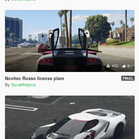
433
6
Novitec Rosso license plate
FINAL
By
SenaMitejima