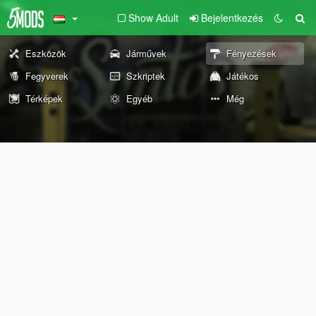
Show Adult
Bejelentkezés
Eszközök
Járművek
Fényezések
Fegyverek
Szkriptek
Játékos
Térképek
Egyéb
Még