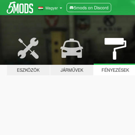
5mods on Discord
Magyar
ESZKÖZÖK
JÁRMŰVEK
FÉNYEZÉSEK