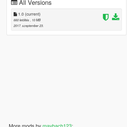
All Versions
1.0
(current)
660 letöltés
, 10 MB
2017. szeptember 23.
More mods by
maybach123
: