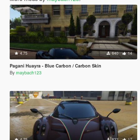
4.75
640
14
Pagani Huayra - Blue Carbon / Carbon Skin
By
maybach123
4.75
832
17