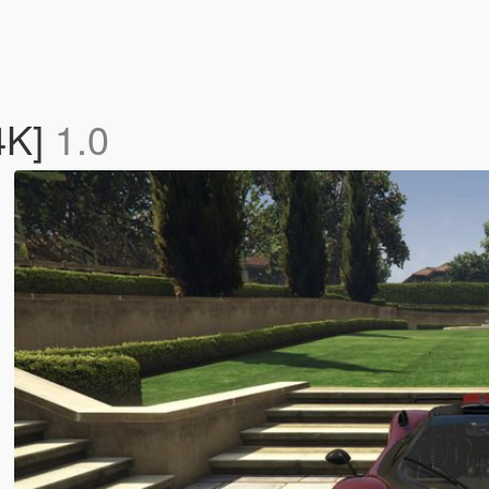
4K]
1.0