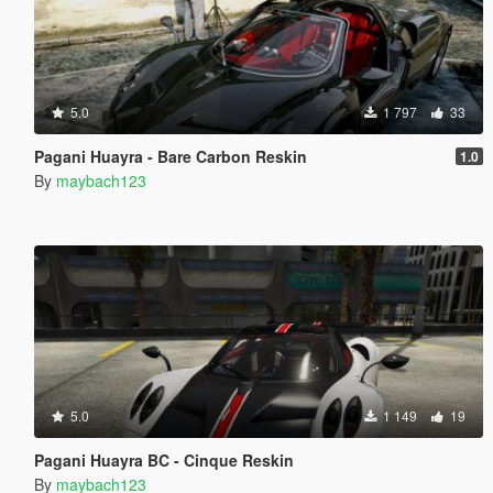
5.0
1 797
33
Pagani Huayra - Bare Carbon Reskin
1.0
By
maybach123
5.0
1 149
19
Pagani Huayra BC - Cinque Reskin
By
maybach123