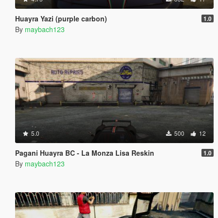
Huayra Yazi (purple carbon)
1.0
By
maybach123
5.0
500
12
Pagani Huayra BC - La Monza Lisa Reskin
1.0
By
maybach123