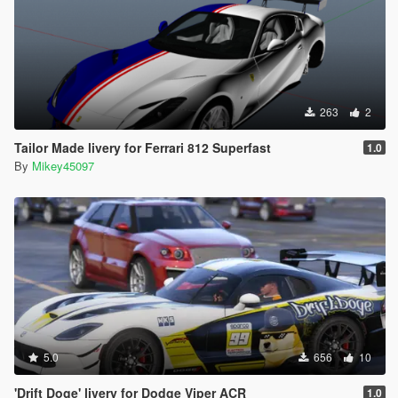
263
2
Tailor Made livery for Ferrari 812 Superfast
1.0
By
Mikey45097
5.0
656
10
'Drift Doge' livery for Dodge Viper ACR
1.0