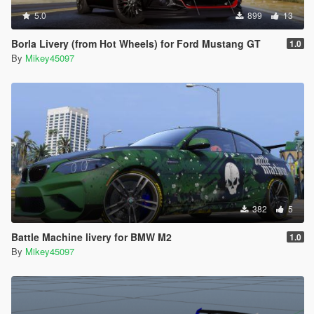
5.0
899
13
Borla Livery (from Hot Wheels) for Ford Mustang GT
1.0
By
Mikey45097
382
5
Battle Machine livery for BMW M2
1.0
By
Mikey45097