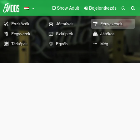
Show Adult
Bejelentkezés
Eszközök
Járművek
Fényezések
Fegyverek
Szkriptek
Játékos
Térképek
Egyéb
Még