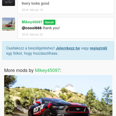
livery looks good
2018. február 19.
Mikey45097
Szerző
@coool666
thank you!
2018. február 20.
Csatlakozz a beszélgetéshez!
Jelentkezz be
vagy
regisztrálj
egy fiókot, hogy hozzászólhass.
More mods by
Mikey45097
: