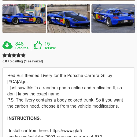
846
15
Letöltés
Tetszik
5.0 / 5 csillag (1 szavazat)
Red Bull themed Livery for the Porsche Carrera GT by
[YCA]Aige.
I just saw this in a random photo online and replicated it, so
don't know the exact name.
P.S. The livery contains a body colored trunk. So if you want
the carbon hood, choose it from the vehicle modifications.
INSTRUCTIONS:
-Install car from here: https://www.gta5-
mods.com/vehicles/2003-porsche-carrera-gt-980