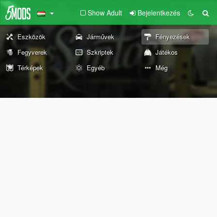
Show Adult
Bejelentkezés
Eszközök
Járművek
Fényezések
Fegyverek
Szkriptek
Játékos
Térképek
Egyéb
Még