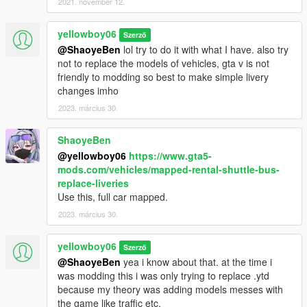
2021. november 12.
yellowboy06
Szerző
@ShaoyeBen
lol try to do it with what I have. also try
not to replace the models of vehicles, gta v is not
friendly to modding so best to make simple livery
changes imho
2023. március 30.
ShaoyeBen
@yellowboy06
https://www.gta5-
mods.com/vehicles/mapped-rental-shuttle-bus-
replace-liveries
Use this, full car mapped.
2023. március 30.
yellowboy06
Szerző
@ShaoyeBen
yea i know about that. at the time i
was modding this i was only trying to replace .ytd
because my theory was adding models messes with
the game like traffic etc.