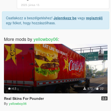
2023. június 13.
Csatlakozz a beszélgetéshez!
Jelentkezz be
vagy
regisztrálj
egy fiókot, hogy hozzászólhass.
More mods by
yellowboy06
:
4.5
973
22
Real Skins For Pounder
2.0
By
yellowboy06