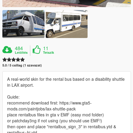
484
11
Letöltés
Tetszik
5.0 / 5 csillag (1 szavazat)
A real-world skin for the rental bus based on a disability shuttle
in LAX airport.
Guide:
recommend download first: https://www.gta5-
mods.com/paintjobs/lax-shuttle-pack
place rentalbus files in gta v EMF (easy mod folder)
or patchday3ng if not using (you should use EMF!)
then open and place "rentalbus_sign_3" in rentalbus.ytd &
rentalbus+hi.ytd