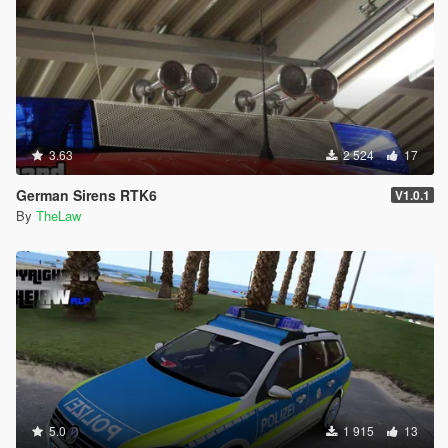
3.63
2 524
17
German Sirens RTK6
V1.0.1
By
TheLaw
5.0
1 915
13