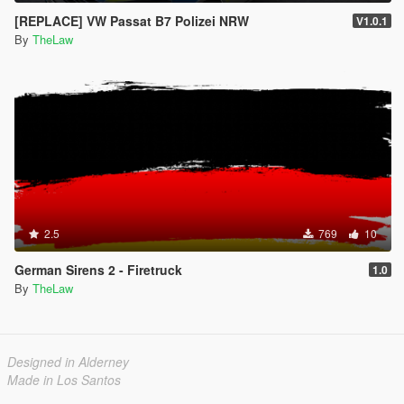
[REPLACE] VW Passat B7 Polizei NRW
V1.0.1
By
TheLaw
2.5
769
10
German Sirens 2 - Firetruck
1.0
By
TheLaw
Designed in Alderney
Made in Los Santos