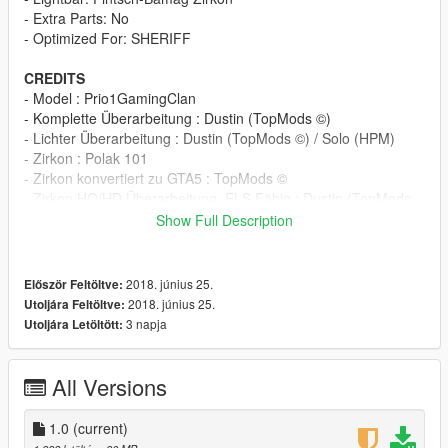
- Extra Parts: No
- Optimized For: SHERIFF
CREDITS
- Model : Prio1GamingClan
- Komplette Überarbeitung : Dustin (TopMods ©)
- Lichter Überarbeitung : Dustin (TopMods ©) / Solo (HPM)
- Zirkon : Polak 101
- Zirkon konvertiert zu GTA5 : TopMods ©
- Zirkon HQ/HD Überarbeitung, ELS Fähig : Dustin (TopMods
©)
Show Full Description
- Verschiedenes wie Koffer Besen u.ä. : Solo (HPM) / Dustin
(TopMods ©)
- ELS.XML: Dustin (TopMods ©)
2018. június 25.
Először Feltöltve:
- Livery: TheLaw (HPM)
2018. június 25.
Utoljára Feltöltve:
3 napja
Utoljára Letöltött:
INSTALLATION
Step 1:
ORIGNAL
All Versions
Step2: Use OpenIV to import the Files to "/Grand Theft Auto
1.0
(current)
V/mods/update/x64/dlcpacks/patchday9ng/dlc.rpf/x64/levels/gt