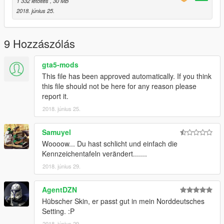
1 332 letöltés
, 30 MB
a5/vehicles.rpf/" or the last patchday!
2018. június 25.
TheLaw
9 Hozzászólás
Find me on Discord, Facebook and GTA5-mods:
gta5-mods
Discord
This file has been approved automatically. If you think
Facebook
this file should not be here for any reason please
report it.
GTA5-Mods
2018. június 25.
Find TopMods on Facebook and GTA5-mods:
Samuyel
Woooow... Du hast schlicht und einfach die
Homepage - TopMods
Kennzeichentafeln verändert.......
Facebook - TopMods
2018. június 29.
GTA5-Mods - TopMods
AgentDZN
Hübscher Skin, er passt gut in mein Norddeutsches
By downloading and using the contents of this archive you
Setting. :P
agree to the following terms:
2018. június 29.