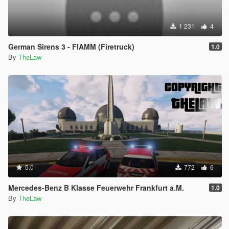
1 231
4
German Sirens 3 - FIAMM (Firetruck)
1.0
By
TheLaw
5.0
772
6
Mercedes-Benz B Klasse Feuerwehr Frankfurt a.M.
1.0
By
TheLaw