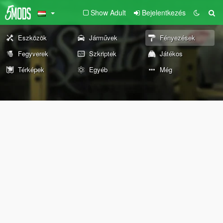
Show Adult
Bejelentkezés
Eszközök
Járművek
Fényezések
Fegyverek
Szkriptek
Játékos
Térképek
Egyéb
Még