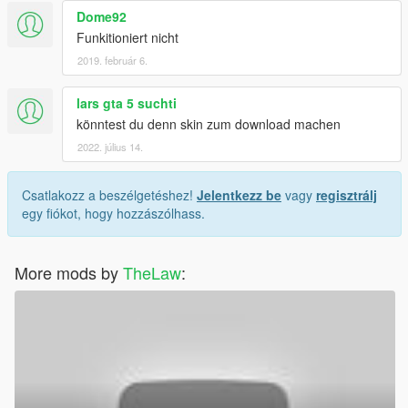
Dome92
Funkitioniert nicht
2019. február 6.
lars gta 5 suchti
könntest du denn skin zum download machen
2022. július 14.
Csatlakozz a beszélgetéshez!
Jelentkezz be
vagy
regisztrálj
egy fiókot, hogy hozzászólhass.
More mods by
TheLaw
: