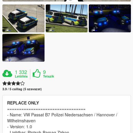
1 332
9
Letöltés
Tetszik
3.9 / 5 csillag (5 szavazat)
REPLACE ONLY
=================================
- Name: VW Passat B7 Polizei Niedersachsen / Hannover /
Wilhelmshaven
- Version: 1.0
- Lightbar: Pintsch-Bamag Zirkon