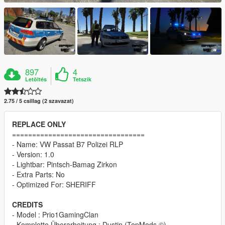
897
4
Letöltés
Tetszik
2.75 / 5 csillag (2 szavazat)
REPLACE ONLY
=================================
- Name: VW Passat B7 Polizei RLP
- Version: 1.0
- Lightbar: Pintsch-Bamag Zirkon
- Extra Parts: No
- Optimized For: SHERIFF
CREDITS
- Model : Prio1GamingClan
- Komplette Überarbeitung : Dustin (TopMods ©)