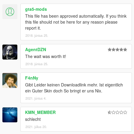
Discord
gta5-mods
Facebook
This file has been approved automatically. If you think
this file should not be here for any reason please
GTA5-Mods
report it.
2018. június 25.
Find TopMods on Facebook and GTA5-mods:
AgentDZN
Homepage - TopMods
The wait was worth it!
Facebook - TopMods
2018. június 25.
GTA5-Mods - TopMods
F4nNy
Gibt Leider keinen Downloadlink mehr. Ist eigentlich
By downloading and using the contents of this archive you
ein Guter Skin doch So bringt er uns Nix.
agree to the following terms:
2021. június 4.
It is forbidden to upload this or a modified version for public
without permission. Changing textures is allowed for personal
use.
KMN_MEMBER
Any commercial or by laws prohibited use of the content of this
schlecht
archive is forbidden.
2021. július 20.