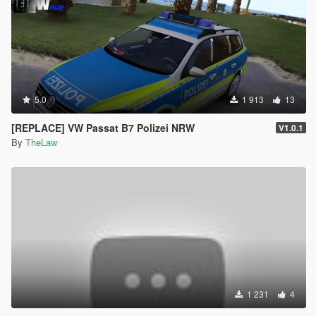
5.0
1 913
13
[REPLACE] VW Passat B7 Polizei NRW
V1.0.1
By
TheLaw
1 231
4