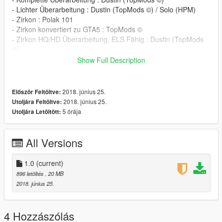
- Lichter Überarbeitung : Dustin (TopMods ©) / Solo (HPM)
- Zirkon : Polak 101
- Zirkon konvertiert zu GTA5 : TopMods ©
- Zirkon HQ/HD Überarbeitung, ELS Fähig : Dustin (TopMods
©)
- Verschiedenes wie Koffer Besen u.ä. : Solo (HPM) / Dustin
Show Full Description
(TopMods ©)
- ELS.XML: Dustin (TopMods ©)
- Livery: TheLaw (HPM)
2018. június 25.
Először Feltöltve:
2018. június 25.
Utoljára Feltöltve:
INSTALLATION
5 órája
Utoljára Letöltött:
Step 1:
ORIGNAL
All Versions
Step2: Use OpenIV to import the Files to "/Grand Theft Auto
V/mods/update/x64/dlcpacks/patchday9ng/dlc.rpf/x64/levels/gt
1.0
(current)
a5/vehicles.rpf/" or the last patchday!
896 letöltés
, 20 MB
2018. június 25.
TheLaw
Find me on Discord, Facebook and GTA5-mods:
4 Hozzászólás