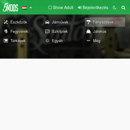
Show Adult
Bejelentkezés
Eszközök
Járművek
Fényezések
Fegyverek
Szkriptek
Játékos
Térképek
Egyéb
Még