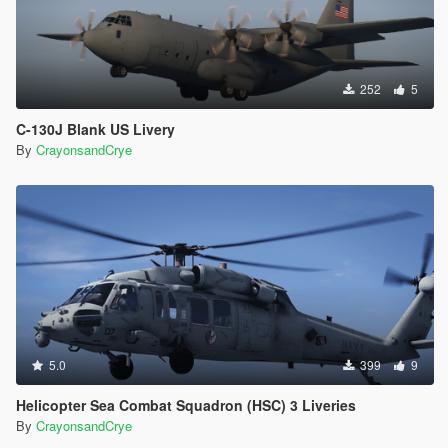
252
5
C-130J Blank US Livery
By
CrayonsandCrye
5.0
399
9
Helicopter Sea Combat Squadron (HSC) 3 Liveries
By
CrayonsandCrye