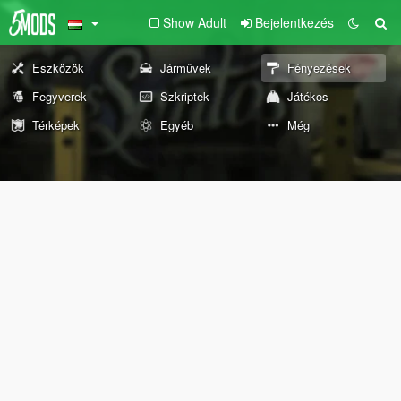
Show Adult
Bejelentkezés
Eszközök
Járművek
Fényezések
Fegyverek
Szkriptek
Játékos
Térképek
Egyéb
Még