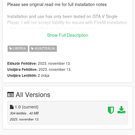
Please see original read me for full installation notes
Installation and use has only been tested on GTA V Single
Player, I will not accept liability for issues with FiveM installation
- this is not my skillset so any errors are on you.
Show Full Description
CREDITS
LIBÉRIA
AUSZTRÁLIA
Textures by:
2023. november 13.
Először Feltöltve:
Crayon
2023. november 13.
Utoljára Feltöltve:
Thomas Arnold
2 órája
Utoljára Letöltött:
Models by :
All Versions
SkylineGTRFreak
1.0
(current)
304 letöltés
, 40 MB
2023. november 13.