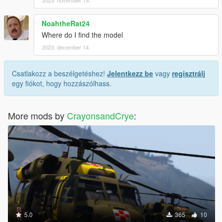
2023. november 15.
NoahtheRat24
Where do I find the model
2023. december 14.
Csatlakozz a beszélgetéshez!
Jelentkezz be
vagy
regisztrálj
egy fiókot, hogy hozzászólhass.
More mods by
CrayonsandCrye
:
5.0
365
10