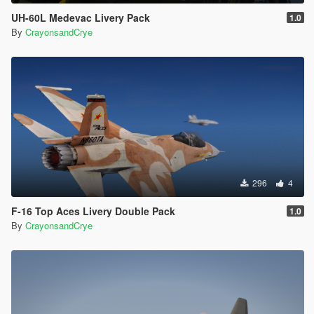
UH-60L Medevac Livery Pack
1.0
By
CrayonsandCrye
296
4
F-16 Top Aces Livery Double Pack
1.0
By
CrayonsandCrye