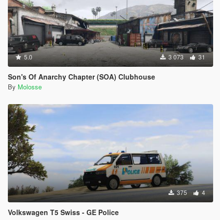
5.0
3 073
31
Son's Of Anarchy Chapter (SOA) Clubhouse
By
Molosse
375
4
Volkswagen T5 Swiss - GE Police