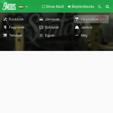
Show Adult
Bejelentkezés
Eszközök
Járművek
Fényezések
Fegyverek
Szkriptek
Játékos
Térképek
Egyéb
Még