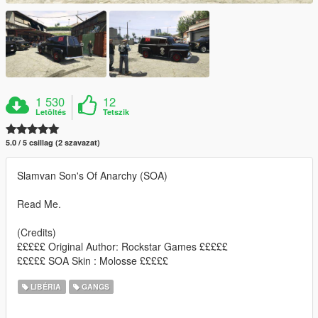
1 530
12
Letöltés
Tetszik
5.0 / 5 csillag (2 szavazat)
Slamvan Son's Of Anarchy (SOA)
Read Me.
(Credits)
£££££ Original Author: Rockstar Games £££££
£££££ SOA Skin : Molosse £££££
LIBÉRIA
GANGS