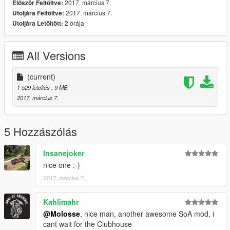
2017. március 7.
Először Feltöltve:
2017. március 7.
Utoljára Feltöltve:
2 órája
Utoljára Letöltött:
All Versions
(current)
1 529 letöltés
, 9 MB
2017. március 7.
5 Hozzászólás
Insanejoker
nice one :-)
2017. március 7.
Kahlimahr
@Molosse
, nice man, another awesome SoA mod, i
cant wait for the Clubhouse