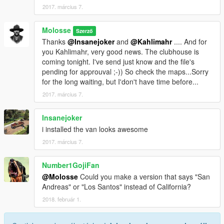
2017. március 7.
Molosse
Szerző
Thanks
@Insanejoker
and
@Kahlimahr
.... And for
you Kahlimahr, very good news. The clubhouse is
coming tonight. I've send just know and the file's
pending for approuval ;-)) So check the maps...Sorry
for the long waiting, but I'don't have time before...
2017. március 7.
Insanejoker
i installed the van looks awesome
2017. március 7.
Number1GojiFan
@Molosse
Could you make a version that says "San
Andreas" or "Los Santos" instead of California?
2018. február 1.