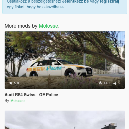
Csatlakozz a beszélgetéshez!
Jelentkezz be
vagy
regisztrálj
egy fiókot, hogy hozzászólhass.
More mods by
Molosse
:
5.0
440
2
Audi RS4 Swiss - GE Police
By
Molosse