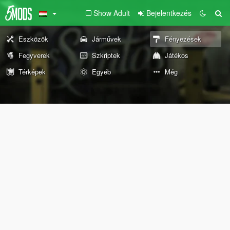
Show Adult
Bejelentkezés
Eszközök
Járművek
Fényezések
Fegyverek
Szkriptek
Játékos
Térképek
Egyéb
Még