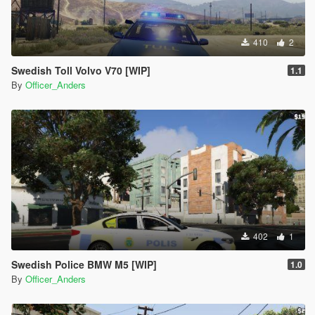
410
2
Swedish Toll Volvo V70 [WIP]
1.1
By
Officer_Anders
402
1
Swedish Police BMW M5 [WIP]
1.0
By
Officer_Anders