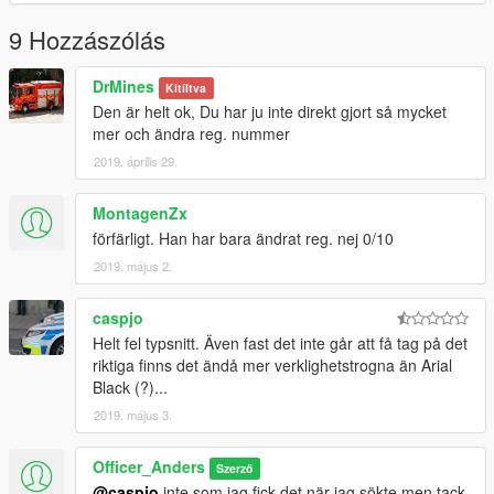
9 Hozzászólás
DrMines
Kitíltva
Den är helt ok, Du har ju inte direkt gjort så mycket
mer och ändra reg. nummer
2019. április 29.
MontagenZx
förfärligt. Han har bara ändrat reg. nej 0/10
2019. május 2.
caspjo
Helt fel typsnitt. Även fast det inte går att få tag på det
riktiga finns det ändå mer verklighetstrogna än Arial
Black (?)...
2019. május 3.
Officer_Anders
Szerző
@caspjo
inte som jag fick det när jag sökte men tack