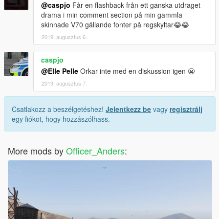
@caspjo
Får en flashback från ett ganska utdraget
drama i min comment section på min gammla
skinnade V70 gällande fonter på regskyltar😂😂
2019. augusztus 6.
caspjo
@Elle Pelle
Orkar inte med en diskussion igen 😬
2019. augusztus 7.
Csatlakozz a beszélgetéshez!
Jelentkezz be
vagy
regisztrálj
egy fiókot, hogy hozzászólhass.
More mods by
Officer_Anders
: