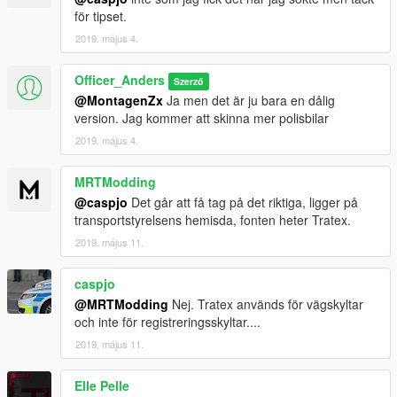
för tipset.
2019. május 4.
Officer_Anders
Szerző
@MontagenZx
Ja men det är ju bara en dålig
version. Jag kommer att skinna mer polisbilar
2019. május 4.
MRTModding
@caspjo
Det går att få tag på det riktiga, ligger på
transportstyrelsens hemisda, fonten heter Tratex.
2019. május 11.
caspjo
@MRTModding
Nej. Tratex används för vägskyltar
och inte för registreringsskyltar....
2019. május 11.
Elle Pelle