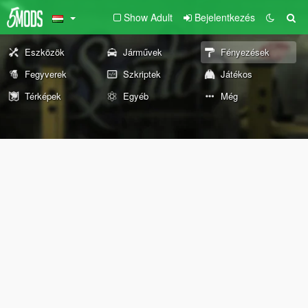
Show Adult
Bejelentkezés
Eszközök
Járművek
Fényezések
Fegyverek
Szkriptek
Játékos
Térképek
Egyéb
Még