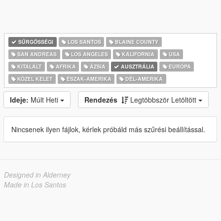
SŰRGŐSSÉGI
LOS SANTOS
BLAINE COUNTY
SAN ANDREAS
LOS ANGELES
KALIFORNIA
USA
KITALÁLT
AFRIKA
ÁZSIA
AUSZTRÁLIA
EURÓPA
KÖZEL KELET
ÉSZAK-AMERIKA
DÉL-AMERIKA
Ideje:
Múlt Heti
Rendezés
Legtöbbször Letöltött
Nincsenek ilyen fájlok, kérlek próbáld más szűrési beállítással.
Designed in Alderney
Made in Los Santos