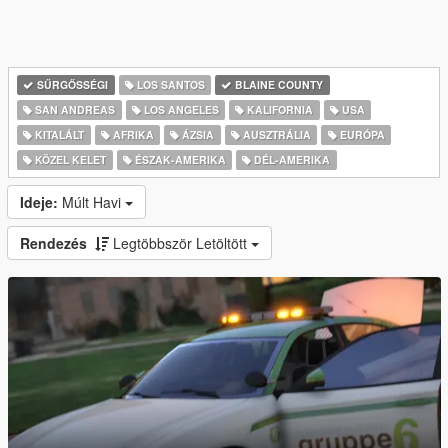
SŰRGŐSSÉGI
LOS SANTOS
BLAINE COUNTY
SAN ANDREAS
LOS ANGELES
KALIFORNIA
USA
KITALÁLT
AFRIKA
ÁZSIA
AUSZTRÁLIA
EURÓPA
KÖZEL KELET
ÉSZAK-AMERIKA
DÉL-AMERIKA
Ideje:
Múlt Havi
Rendezés
Legtöbbször Letöltött