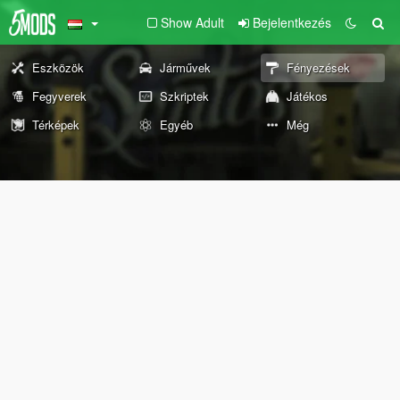
Show Adult
Bejelentkezés
Eszközök
Járművek
Fényezések
Fegyverek
Szkriptek
Játékos
Térképek
Egyéb
Még