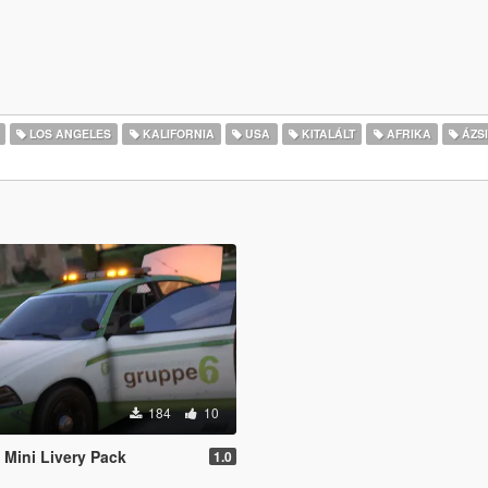
LOS ANGELES
KALIFORNIA
USA
KITALÁLT
AFRIKA
ÁZS
184
10
Mini Livery Pack
1.0