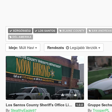
SŰRGŐSSÉGI
LOS SANTOS
BLAINE COUNTY
SAN ANDREAS
DÉL-AMERIKA
Ideje:
Múlt Havi
Rendezés
Legújabb Verziók
253
7
Los Santos County Sheriff's Office Livery Minipack (Multnomah County, WA)
Gruppe Sechs 
1.0.0
By
StealthyEagle97
By
TrooperPL