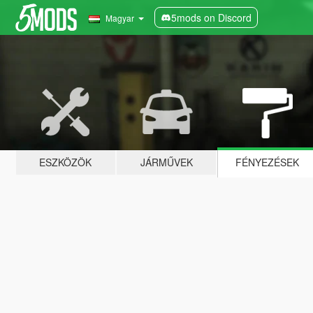
5mods on Discord
Magyar
ESZKÖZÖK
JÁRMŰVEK
FÉNYEZÉSEK