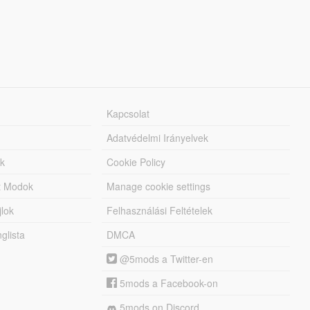
Kapcsolat
Adatvédelmi Irányelvek
k
Cookie Policy
tt Modok
Manage cookie settings
jlok
Felhasználási Feltételek
lista
DMCA
@5mods a Twitter-en
5mods a Facebook-on
5mods on Discord