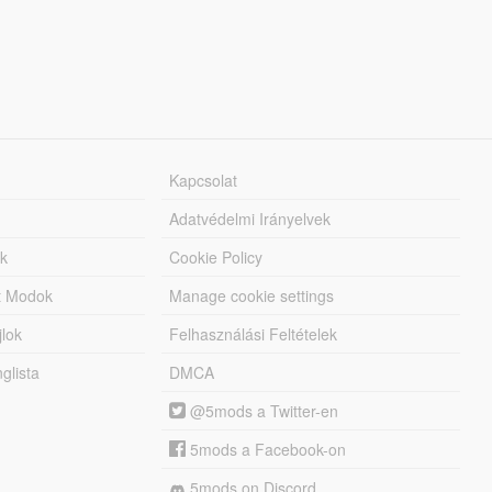
Kapcsolat
Adatvédelmi Irányelvek
k
Cookie Policy
tt Modok
Manage cookie settings
jlok
Felhasználási Feltételek
lista
DMCA
@5mods a Twitter-en
5mods a Facebook-on
5mods on Discord