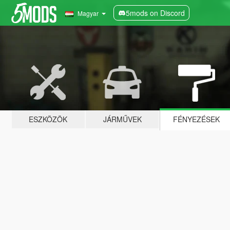
5mods on Discord
Magyar
ESZKÖZÖK
JÁRMŰVEK
FÉNYEZÉSEK