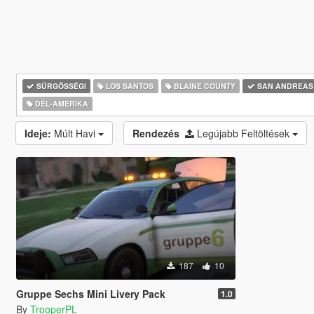
SŰRGŐSSÉGI
LOS SANTOS
BLAINE COUNTY
SAN ANDREAS
DÉL-AMERIKA
Ideje:
Múlt Havi
Rendezés
Legújabb Feltöltések
187
10
Gruppe Sechs Mini Livery Pack
1.0
By
TrooperPL