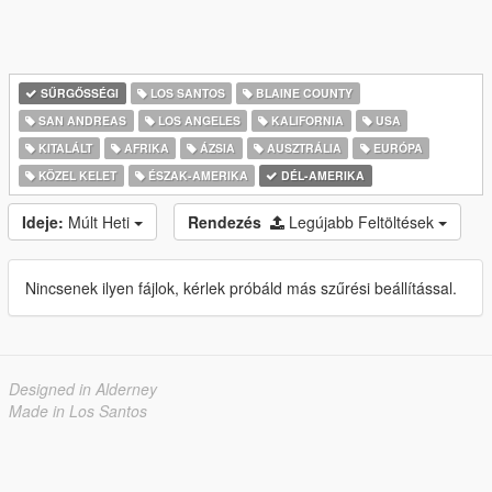
SŰRGŐSSÉGI
LOS SANTOS
BLAINE COUNTY
SAN ANDREAS
LOS ANGELES
KALIFORNIA
USA
KITALÁLT
AFRIKA
ÁZSIA
AUSZTRÁLIA
EURÓPA
KÖZEL KELET
ÉSZAK-AMERIKA
DÉL-AMERIKA
Ideje:
Múlt Heti
Rendezés
Legújabb Feltöltések
Nincsenek ilyen fájlok, kérlek próbáld más szűrési beállítással.
Designed in Alderney
Made in Los Santos