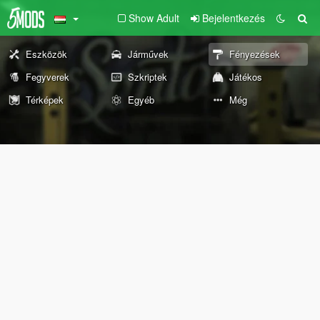
Show Adult
Bejelentkezés
Eszközök
Járművek
Fényezések
Fegyverek
Szkriptek
Játékos
Térképek
Egyéb
Még