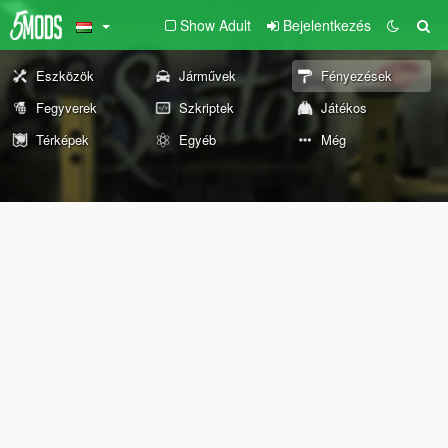
Show Adult
Bejelentkezés
Eszközök
Járművek
Fényezések
Fegyverek
Szkriptek
Játékos
Térképek
Egyéb
Még