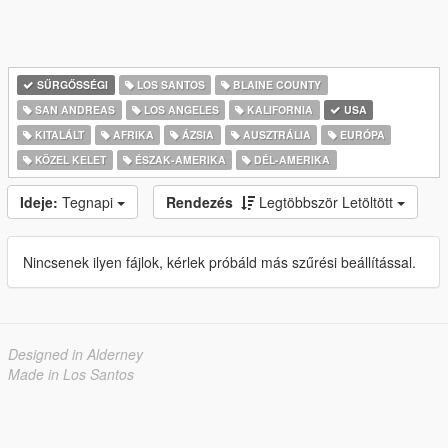
SŰRGŐSSÉGI
LOS SANTOS
BLAINE COUNTY
SAN ANDREAS
LOS ANGELES
KALIFORNIA
USA
KITALÁLT
AFRIKA
ÁZSIA
AUSZTRÁLIA
EURÓPA
KÖZEL KELET
ÉSZAK-AMERIKA
DÉL-AMERIKA
Ideje:
Tegnapi
Rendezés
Legtöbbször Letöltött
Nincsenek ilyen fájlok, kérlek próbáld más szűrési beállítással.
Designed in Alderney
Made in Los Santos