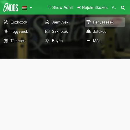
Show Adult
Bejelentkezés
Eszközök
Járművek
Fényezések
Fegyverek
Szkriptek
Játékos
Térképek
Egyéb
Még