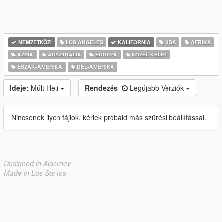
NEMZETKÖZI
LOS ANGELES
KALIFORNIA
USA
AFRIKA
ÁZSIA
AUSZTRÁLIA
EURÓPA
KÖZEL KELET
ÉSZAK-AMERIKA
DÉL-AMERIKA
Ideje:
Múlt Heti
Rendezés
Legújabb Verziók
Nincsenek ilyen fájlok, kérlek próbáld más szűrési beállítással.
Designed in Alderney
Made in Los Santos