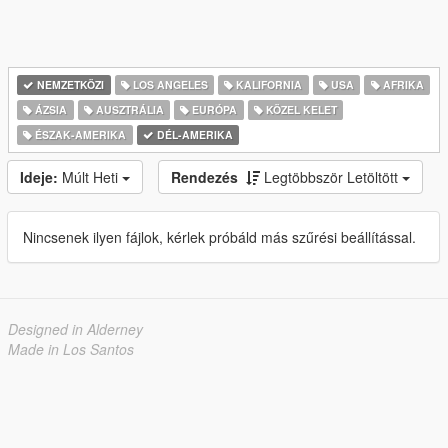
NEMZETKÖZI
LOS ANGELES
KALIFORNIA
USA
AFRIKA
ÁZSIA
AUSZTRÁLIA
EURÓPA
KÖZEL KELET
ÉSZAK-AMERIKA
DÉL-AMERIKA
Ideje:
Múlt Heti
Rendezés
Legtöbbször Letöltött
Nincsenek ilyen fájlok, kérlek próbáld más szűrési beállítással.
Designed in Alderney
Made in Los Santos