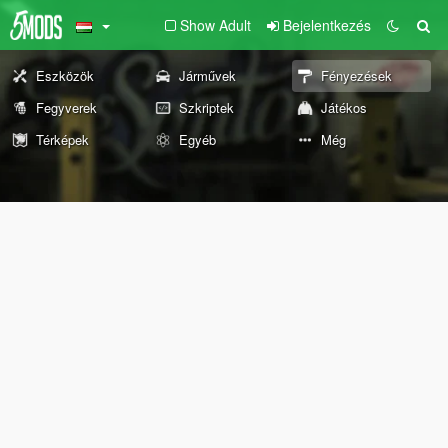
Show Adult
Bejelentkezés
Eszközök
Járművek
Fényezések
Fegyverek
Szkriptek
Játékos
Térképek
Egyéb
Még