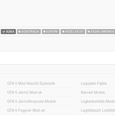
ÁZSIA
AUSZTRÁLIA
EURÓPA
KÖZEL KELET
ÉSZAK-AMERIKA
GTA 5 Mod Készítő Eszközök
Legújabb Fájlok
GTA 5 Jármű Mod-ok
Kiemelt Modok
GTA 5 Járműfényezési Modok
Legkedveltebb Modo
GTA 5 Fegyver Mod-ok
Legtöbbször Letöltö