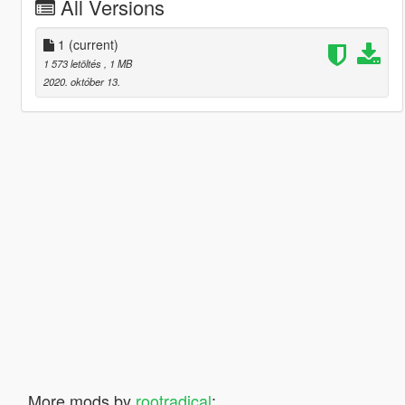
All Versions
1
(current)
1 573 letöltés
, 1 MB
2020. október 13.
More mods by
rootradical
: