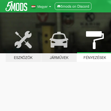
5mods on Discord
Magyar
ESZKÖZÖK
JÁRMŰVEK
FÉNYEZÉSEK