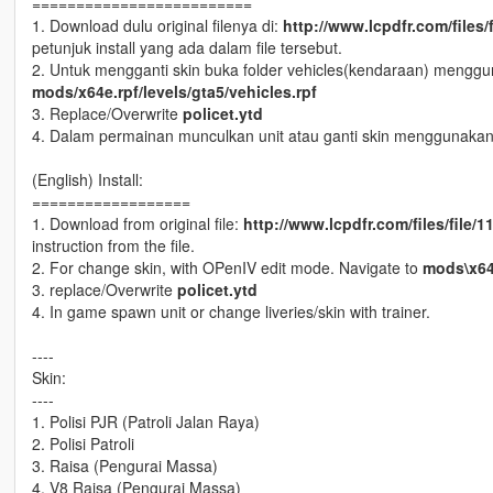
=========================
1. Download dulu original filenya di:
http://www.lcpdfr.com/files
petunjuk install yang ada dalam file tersebut.
2. Untuk mengganti skin buka folder vehicles(kendaraan) mengg
mods/x64e.rpf/levels/gta5/vehicles.rpf
3. Replace/Overwrite
policet.ytd
4. Dalam permainan munculkan unit atau ganti skin menggunakan 
(English) Install:
==================
1. Download from original file:
http://www.lcpdfr.com/files/file
instruction from the file.
2. For change skin, with OPenIV edit mode. Navigate to
mods\x64e
3. replace/Overwrite
policet.ytd
4. In game spawn unit or change liveries/skin with trainer.
----
Skin:
----
1. Polisi PJR (Patroli Jalan Raya)
2. Polisi Patroli
3. Raisa (Pengurai Massa)
4. V8 Raisa (Pengurai Massa)