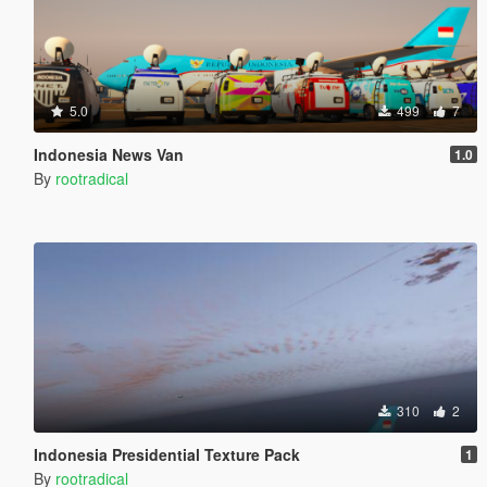
5.0
499
7
Indonesia News Van
1.0
By
rootradical
310
2
Indonesia Presidential Texture Pack
1
By
rootradical