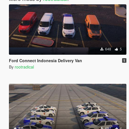
648
5
Ford Connect Indonesia Delivery Van
1
By
rootradical
5.0
657
4