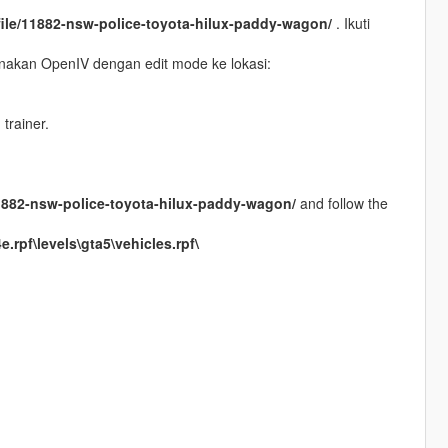
/file/11882-nsw-police-toyota-hilux-paddy-wagon/
. Ikuti
unakan OpenIV dengan edit mode ke lokasi:
trainer.
/11882-nsw-police-toyota-hilux-paddy-wagon/
and follow the
.rpf\levels\gta5\vehicles.rpf\