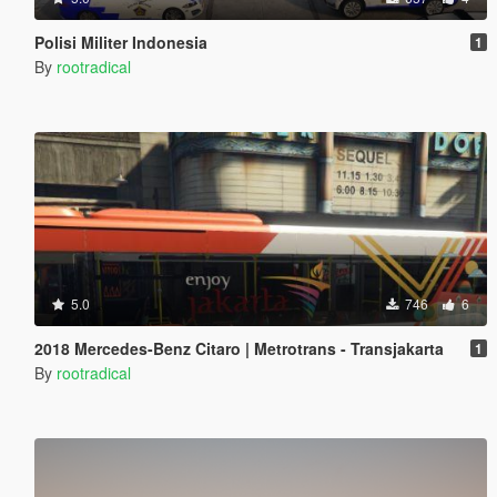
Polisi Militer Indonesia
1
By
rootradical
5.0
746
6
2018 Mercedes-Benz Citaro | Metrotrans - Transjakarta
1
By
rootradical